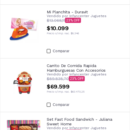
Mi Planchita - Duravit
Vendido por
Infancenter Juguetes
$13.068,11
23
$10.099
Precio s/imp. nac.
$8.346
Comparar
Carrito De Comida Rapida
Hamburguesas Con Accesorios
Vendido por
Infancenter Juguetes
$89.838,70
23
$69.599
Precio s/imp. nac.
$63.470,25
Comparar
Set Fast Food Sandwich - Juliana
Sweet Home
Vendido por
Infancenter Juguetes