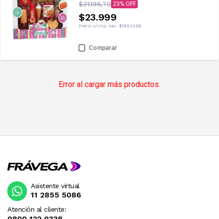
$31.198,70
23
$23.999
Precio s/imp. nac.
$19.833,88
Comparar
Error al cargar más productos.
Asistente virtual
11 2855 5086
Atención al cliente:
0800 122 0338