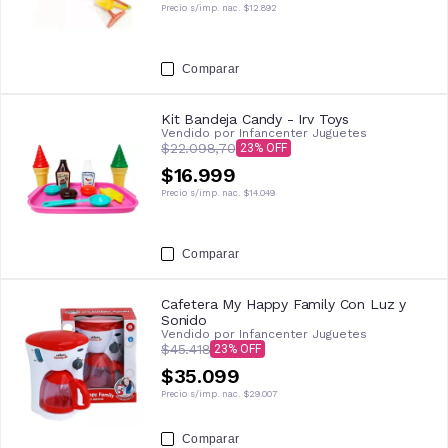
Precio s/imp. nac.
$12.892
Comparar
Kit Bandeja Candy - Irv Toys
Vendido por
Infancenter Juguetes
$22.098,70
23
$16.999
Precio s/imp. nac.
$14.049
Comparar
Cafetera My Happy Family Con Luz y
Sonido
Vendido por
Infancenter Juguetes
$45.418
23
$35.099
Precio s/imp. nac.
$29.007
Comparar