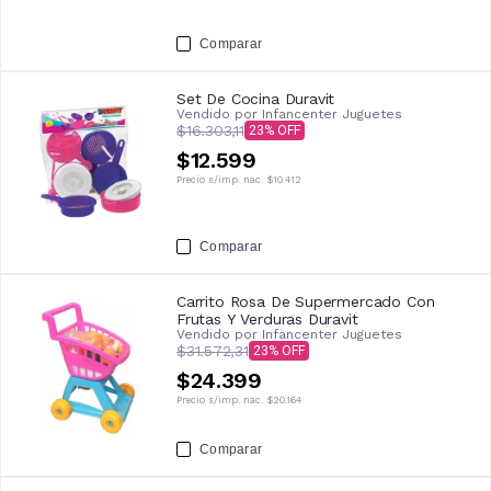
Comparar
Set De Cocina Duravit
Vendido por
Infancenter Juguetes
$16.303,11
23
$12.599
Precio s/imp. nac.
$10.412
Comparar
Carrito Rosa De Supermercado Con
Frutas Y Verduras Duravit
Vendido por
Infancenter Juguetes
$31.572,31
23
$24.399
Precio s/imp. nac.
$20.164
Comparar