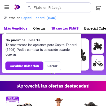
Estás en
Capital Federal
(
1406
)
Más Vendidos
Ofertas
18 cuotas FIJAS
Especial Caf
No pudimos ubicarte
Te mostramos las opciones para
Capital Federal
(
1406
). Podés cambiar tu ubicación cuando
quieras.
cambiar ubicación
cerrar
¡Aprovechá las ofertas destacadas!