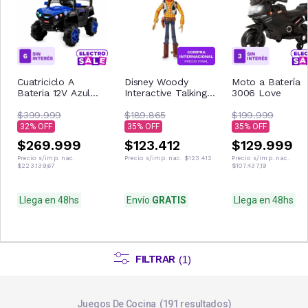
Cuatriciclo A
Disney Woody
Moto a Batería
Bateria 12V Azul
Interactive Talking
3006 Love
Con Control
Figura de acción
Remoto Musica Usb
$399.999
$189.865
$199.999
Luces
32
35
35
$269.999
$123.412
$129.999
Precio s/imp. nac.
Precio s/imp. nac.
$123.412
Precio s/imp. nac.
$223.139,67
$107.437,19
Llega en 48hs
Envío
GRATIS
Llega en 48hs
FILTRAR
(
1
)
Juegos De Cocina
191
resultados