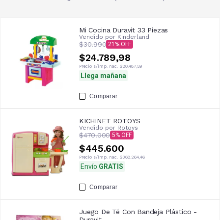
Mi Cocina Duravit 33 Piezas
Vendido por
Kinderland
$30.990
21
$24.789,98
Precio s/imp. nac.
$20.487,59
Llega mañana
Comparar
KICHINET ROTOYS
Vendido por
Rotoys
$470.000
5
$445.600
Precio s/imp. nac.
$368.264,46
Envío
GRATIS
Comparar
Juego De Té Con Bandeja Plástico -
Duravit