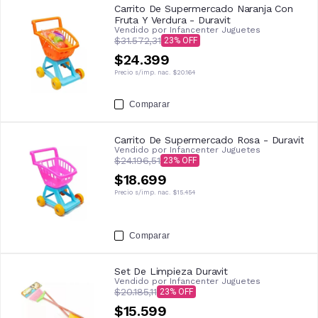
Carrito De Supermercado Naranja Con
Fruta Y Verdura - Duravit
Vendido por
Infancenter Juguetes
$31.572,31
23
$24.399
Precio s/imp. nac.
$20.164
Comparar
Carrito De Supermercado Rosa - Duravit
Vendido por
Infancenter Juguetes
$24.196,51
23
$18.699
Precio s/imp. nac.
$15.454
Comparar
Set De Limpieza Duravit
Vendido por
Infancenter Juguetes
$20.185,11
23
$15.599