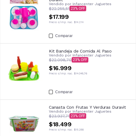
Vendido por
Infancenter Juguetes
$22.255,51
23
$17.199
Precio s/imp. nac.
$14.214
Comparar
Kit Bandeja de Comida Al Paso
Vendido por
Infancenter Juguetes
$22.098,70
23
$16.999
Precio s/imp. nac.
$14.048,76
Comparar
Canasta Con Frutas Y Verduras Duravit
Vendido por
Infancenter Juguetes
$23.937,71
23
$18.499
Precio s/imp. nac.
$15.288