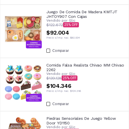
Juego De Comida De Madera KMTJT
JHTOY907 Con Cajas
Vendido por
Glic
$122.672
25
$92.004
Precio s/imp. nac.
$92.004
Comparar
Comida Falsa Realista Chivao MM Chivao
2262
Vendido por
Glic
$139.128
25
$104.346
Precio s/imp. nac.
$104.346
Comparar
Piedras Sensoriales De Juego Yellow
Door YD1150
Vendido por
Glic