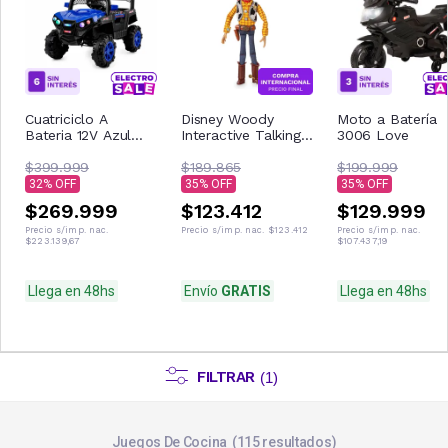
Cuatriciclo A
Disney Woody
Moto a Batería
Bateria 12V Azul
Interactive Talking
3006 Love
Con Control
Figura de acción
Remoto Musica Usb
$399.999
$189.865
$199.999
Luces
32
35
35
$269.999
$123.412
$129.999
Precio s/imp. nac.
Precio s/imp. nac.
$123.412
Precio s/imp. nac.
$223.139,67
$107.437,19
Llega en 48hs
Envío
GRATIS
Llega en 48hs
FILTRAR
(
1
)
Juegos De Cocina
115
resultados