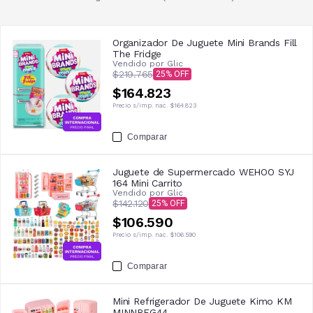
Organizador De Juguete Mini Brands Fill
The Fridge
Vendido por
Glic
$219.765
25
$164.823
Precio s/imp. nac.
$164.823
Comparar
Juguete de Supermercado WEHOO SYJ
164 Mini Carrito
Vendido por
Glic
$142.120
25
$106.590
Precio s/imp. nac.
$106.590
Comparar
Mini Refrigerador De Juguete Kimo KM
MINNRFG44