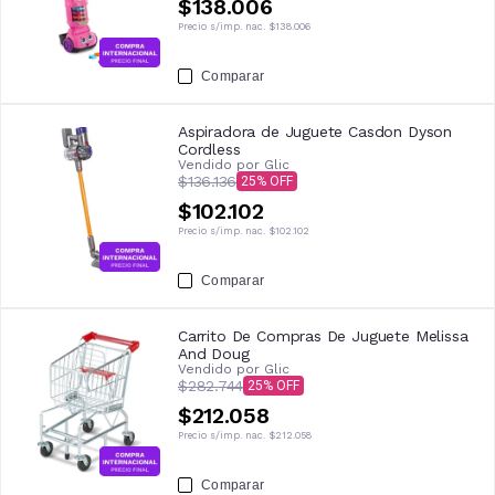
$138.006
Precio s/imp. nac.
$138.006
Comparar
Aspiradora de Juguete Casdon Dyson
Cordless
Vendido por
Glic
$136.136
25
$102.102
Precio s/imp. nac.
$102.102
Comparar
Carrito De Compras De Juguete Melissa
And Doug
Vendido por
Glic
$282.744
25
$212.058
Precio s/imp. nac.
$212.058
Comparar