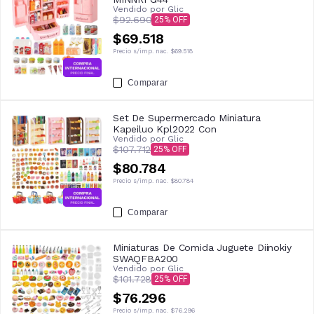
Vendido por
Glic
$92.690
25
$69.518
Precio s/imp. nac.
$69.518
Comparar
Set De Supermercado Miniatura
Kapeiluo Kpl2022 Con
Vendido por
Glic
$107.712
25
$80.784
Precio s/imp. nac.
$80.784
Comparar
Miniaturas De Comida Juguete Diinokiy
SWAQFBA200
Vendido por
Glic
$101.728
25
$76.296
Precio s/imp. nac.
$76.296