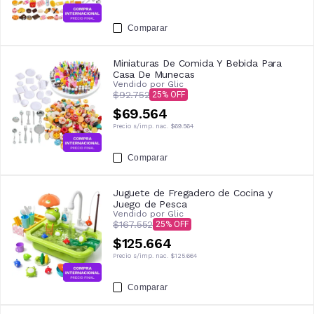
Comparar
Miniaturas De Comida Y Bebida Para
Casa De Munecas
Vendido por
Glic
$92.752
25
$69.564
Precio s/imp. nac.
$69.564
Comparar
Juguete de Fregadero de Cocina y
Juego de Pesca
Vendido por
Glic
$167.552
25
$125.664
Precio s/imp. nac.
$125.664
Comparar