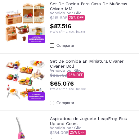
Set De Cocina Para Casa De Muñecas
Chivao MM
Vendido por
Glic
$116.688
25
$87.516
Precio s/imp. nac.
$87.516
Comparar
Set De Comida En Miniatura Civaner
Civaner Doll
Vendido por
Glic
$86.768
25
$65.076
Precio s/imp. nac.
$65.076
Comparar
Aspiradora de Juguete LeapFrog Pick
Up and Count
Vendido por
Glic
$184.008
25