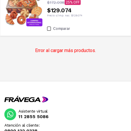
$172.098
25
$129.074
Precio s/imp. nac.
$129.074
Comparar
Error al cargar más productos.
Asistente virtual
11 2855 5086
Atención al cliente:
0800 122 0338