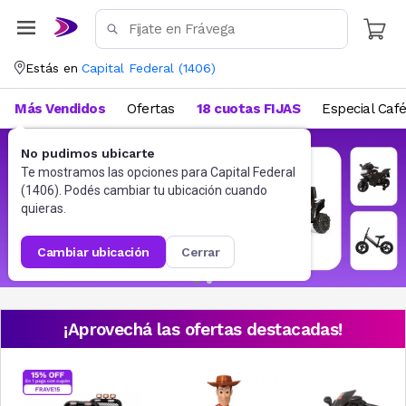
Estás en
Capital Federal
(
1406
)
Más Vendidos
Ofertas
18 cuotas FIJAS
Especial Caf
No pudimos ubicarte
Te mostramos las opciones para
Capital Federal
(
1406
). Podés cambiar tu ubicación cuando
quieras.
cambiar ubicación
cerrar
¡Aprovechá las ofertas destacadas!