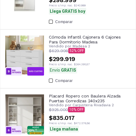
Precio s/imp. nac.
$240.999
Llega GRATIS hoy
Comparar
Cómoda Infantil Cajonera 6 Cajones
Para Dormitorio Madesa
Vendido por
Madesa 2
$629.998
52
$299.919
Precio s/imp. nac.
$264.395,87
Envío
GRATIS
Comparar
Placard Ropero con Baulera Alzada
Puertas Corredizas 240x235
Vendido por
Carpinteria Rivadavia 2
$925.000
10
$835.017
Precio s/imp. nac.
$472.576,86
Llega mañana