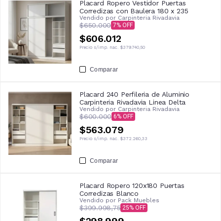
Placard Ropero Vestidor Puertas
Corredizas con Baulera 180 x 235
Vendido por
Carpinteria Rivadavia
$650.000
7
$606.012
Precio s/imp. nac.
$379.740,50
Comparar
Placard 240 Perfileria de Aluminio
Carpinteria Rivadavia Linea Delta
Vendido por
Carpinteria Rivadavia
$600.000
6
$563.079
Precio s/imp. nac.
$372.260,33
Comparar
Placard Ropero 120x180 Puertas
Corredizas Blanco
Vendido por
Pack Muebles
$399.998,75
25
$298.999