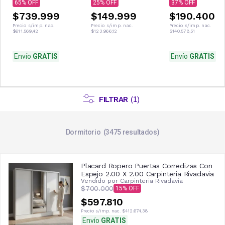
Manta + Vaso de
65
25
37
Regalo | Promo
$739.999
$149.999
$190.400
Invierno
Precio s/imp. nac.
Precio s/imp. nac.
Precio s/imp. nac.
$611.569,42
$123.966,12
$140.578,51
Envío
GRATIS
Envío
GRATIS
FILTRAR
(
1
)
Dormitorio
3475
resultados
Placard Ropero Puertas Corredizas Con
Espejo 2.00 X 2.00 Carpinteria Rivadavia
Vendido por
Carpinteria Rivadavia
$700.000
15
$597.810
Precio s/imp. nac.
$412.674,38
Envío
GRATIS