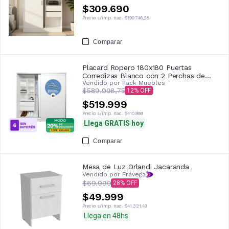
$309.690
Precio s/imp. nac.
$190.746,28
Comparar
Placard Ropero 180x180 Puertas
Corredizas Blanco con 2 Perchas de
Vendido por
Pack Muebles
Regalo
$589.998,75
12
$519.999
Precio s/imp. nac.
$410.999
Llega GRATIS hoy
Comparar
Mesa de Luz Orlandi Jacaranda
Vendido por Frávega
$69.999
28
$49.999
Precio s/imp. nac.
$41.321,49
Llega en 48hs