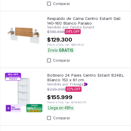
Comparar
Respaldo de Cama Centro Estant Dali
140-160 Blanco Paraiso
Vendido por
Centro Estant
$196.658
34
$129.300
Precio s/imp. nac.
$98.016,53
Envío
GRATIS
Comparar
Botinero 24 Pares Centro Estant B24BL
Blanco 153 x 61 cm
Vendido por Frávega
$229.999
32
$155.999
Precio s/imp. nac.
$128.924,79
Llega en 48hs
Comparar