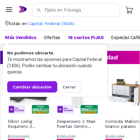
Estás en
Capital Federal
(
1406
)
Más Vendidos
Ofertas
18 cuotas FIJAS
Especial Caf
No pudimos ubicarte
¡Aprovechá las ofertas destacadas!
Te mostramos las opciones para
Capital Federal
(
1406
). Podés cambiar tu ubicación cuando
quieras.
cambiar ubicación
cerrar
Sillon Living
Despensero 2 Maxi
Comoda Mallorc
Esquinero 3
Puertas Centro
blanco paraiso
Cuerpos Chenille
Estant DIS4 Blanco
Gris Oscuro +
$2.129.863
180 x 60 cm
$199.999
$300.454