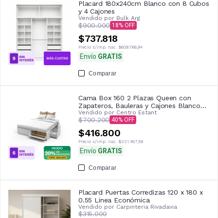
Placard 180x240cm Blanco con 8 Cubos
y 4 Cajones
Vendido por
Bulk Arg
$900.000
18
$737.818
Precio s/imp. nac.
$609.766,94
Envío
GRATIS
Comparar
Cama Box 160 2 Plazas Queen con
Zapateros, Bauleras y Cajones Blanco
Vendido por
Centro Estant
Centro Estant
$700.200
40
$416.800
Precio s/imp. nac.
$321.487,59
Envío
GRATIS
Comparar
Placard Puertas Corredizas 120 x 180 x
0.55 Linea Económica
Vendido por
Carpinteria Rivadavia
$315.000