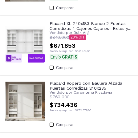
Comparar
Placard XL 240x183 Blanco 2 Puertas
Corredizas 4 Cajones Cajones- Rieles y
Vendido por
Bulk Arg
Perfiles de Aluminio
$840.000
20
$671.853
Precio s/imp. nac.
$545.454,55
Envío
GRATIS
Comparar
Placard Ropero con Baulera Alzada
Puertas Corredizas 240x235
Vendido por
Carpinteria Rivadavia
$760.000
$734.436
Precio s/imp. nac.
$472.576,86
Comparar