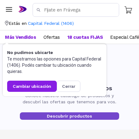
Estás en
Capital Federal
(
1406
)
Más Vendidos
Ofertas
18 cuotas FIJAS
Especial Caf
No pudimos ubicarte
Te mostramos las opciones para
Capital Federal
(
1406
). Podés cambiar tu ubicación cuando
quieras.
cambiar ubicación
cerrar
No encontramos resultados
Conocé nuestro catálogo de productos y
descubrí las ofertas que tenemos para vos.
Descubrir productos