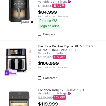
Vendido por Frávega
$149.999
43
$84.999
Precio s/imp. nac.
$70.247,11
¡Retiralo YA!
Llega en 48hs
Comparar
Freidora De Aire Digital 8L VELTRO
ROMA FORNO VOAF08S
Vendido por
Veltro
$272.029
61
$106.999
Precio s/imp. nac.
$88.428,93
Comparar
Freidora Kanji 12L KJHAF1601
Vendido por Frávega
$239.999
50
$119.999