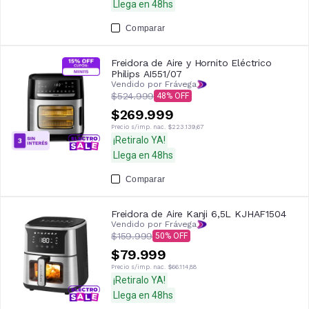
Llega en 48hs
Comparar
Freidora de Aire y Hornito Eléctrico
Philips AI551/07
Vendido por Frávega
$524.999
48
$269.999
Precio s/imp. nac.
$223.139,67
¡Retiralo YA!
Llega en 48hs
Comparar
Freidora de Aire Kanji 6,5L KJHAF1504
Vendido por Frávega
$159.999
50
$79.999
Precio s/imp. nac.
$66.114,88
¡Retiralo YA!
Llega en 48hs