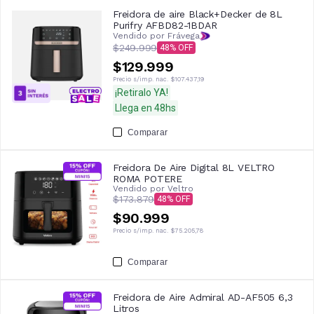
Freidora de aire Black+Decker de 8L
Purifry AFBD82-1BDAR
Vendido por Frávega
$249.999
48
$129.999
Precio s/imp. nac.
$107.437,19
¡Retiralo YA!
Llega en 48hs
Comparar
Freidora De Aire Digital 8L VELTRO
ROMA POTERE
Vendido por
Veltro
$173.879
48
$90.999
Precio s/imp. nac.
$75.205,78
Comparar
Freidora de Aire Admiral AD-AF505 6,3
Litros