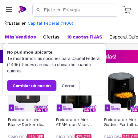
Estás en
Capital Federal
(
1406
)
Más Vendidos
Ofertas
18 cuotas FIJAS
Especial Caf
No pudimos ubicarte
¡Aprovechá las ofertas destacadas!
Te mostramos las opciones para
Capital Federal
(
1406
). Podés cambiar tu ubicación cuando
quieras.
cambiar ubicación
cerrar
Freidora de aire
Freidora de Aire
Freidora de Aire
Black+Decker de
ATMA con Visor
Gadnic Pantalla
8L Purifry AFBD82-
FR246ABP 6Lts
Tactil sin Aceite 
1BDAR
Negro
litros
$249.999
$189.999
$140.854
48
42
24