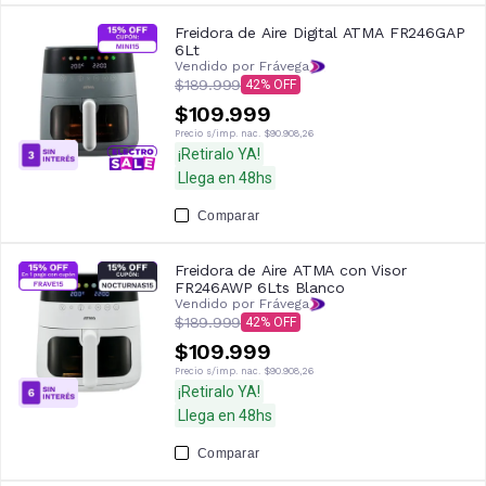
Freidora de Aire Digital ATMA FR246GAP
6Lt
Vendido por Frávega
$189.999
42
$109.999
Precio s/imp. nac.
$90.908,26
¡Retiralo YA!
Llega en 48hs
Comparar
Freidora de Aire ATMA con Visor
FR246AWP 6Lts Blanco
Vendido por Frávega
$189.999
42
$109.999
Precio s/imp. nac.
$90.908,26
¡Retiralo YA!
Llega en 48hs
Comparar