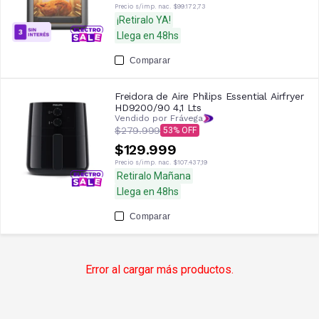
Precio s/imp. nac.
$99.172,73
¡Retiralo YA!
Llega en 48hs
Comparar
Freidora de Aire Philips Essential Airfryer
HD9200/90 4,1 Lts
Vendido por Frávega
$279.999
53
$129.999
Precio s/imp. nac.
$107.437,19
Retiralo Mañana
Llega en 48hs
Comparar
Error al cargar más productos.