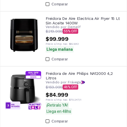
Comparar
Freidora De Aire Electrica Air Fryer 15 Lt
Sin Aceite 1400W
Vendido por
Demelf
$219.999
55
$99.999
Precio s/imp. nac.
$82.643
Llega mañana
Comparar
Freidora de Aire Philips NA12000 4,2
Litros
Vendido por Frávega
$159.999
46
$84.999
Precio s/imp. nac.
$70.247,11
¡Retiralo YA!
Llega en 48hs
Comparar