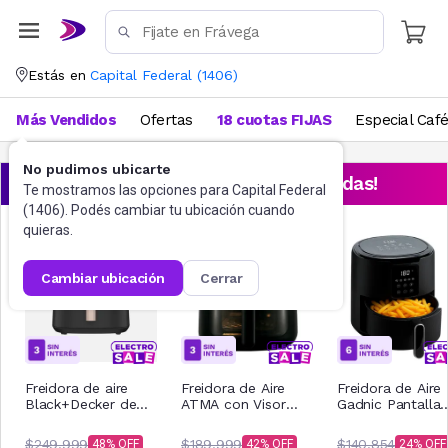
Estás en
Capital Federal
(
1406
)
Más Vendidos
Ofertas
18 cuotas FIJAS
Especial Caf
No pudimos ubicarte
¡Aprovechá las ofertas destacadas!
Te mostramos las opciones para
Capital Federal
(
1406
). Podés cambiar tu ubicación cuando
quieras.
cambiar ubicación
cerrar
Freidora de aire
Freidora de Aire
Freidora de Aire
Black+Decker de
ATMA con Visor
Gadnic Pantalla
8L Purifry AFBD82-
FR246ABP 6Lts
Tactil sin Aceite 
1BDAR
Negro
litros
$249.999
$189.999
$140.854
48
42
24