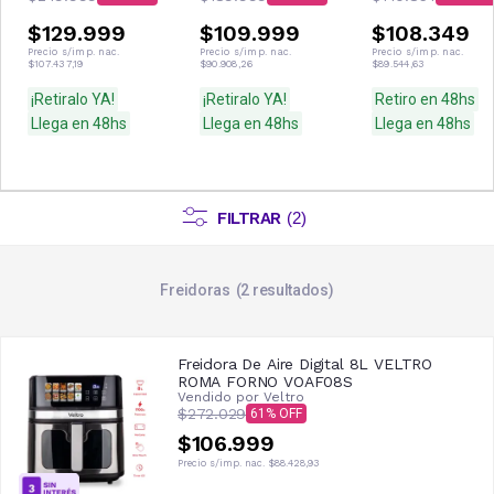
$129.999
$109.999
$108.349
Precio s/imp. nac.
Precio s/imp. nac.
Precio s/imp. nac.
$107.437,19
$90.908,26
$89.544,63
¡Retiralo YA!
¡Retiralo YA!
Retiro en 48hs
Llega en 48hs
Llega en 48hs
Llega en 48hs
FILTRAR
(
2
)
Freidoras
2
resultados
Freidora De Aire Digital 8L VELTRO
ROMA FORNO VOAF08S
Vendido por
Veltro
$272.029
61
$106.999
Precio s/imp. nac.
$88.428,93