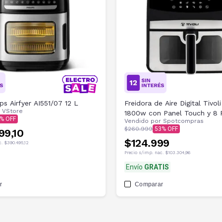
ps Airfyer AI551/07 12 L
Freidora de Aire Digital Tivoli
r
VStore
1800w con Panel Touch y 8 
Vendido por
Spotcompras
de Cocción
$260.999
53
99,10
$124.999
c.
$390.495,12
Precio s/imp. nac.
$103.304,96
Envío
GRATIS
r
Comparar