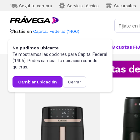
Seguí tu compra
Servicio técnico
Sucursales
Estás en
Capital Federal
(
1406
)
Categorías
Más Vendidos
Ofertas
18 cuotas FI
No pudimos ubicarte
Te mostramos las opciones para
Capital Federal
(
1406
). Podés cambiar tu ubicación cuando
¡Aprovechá las ofertas d
quieras.
cambiar ubicación
cerrar