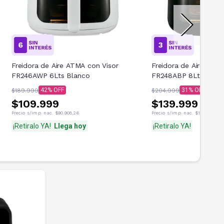
Freidora de Aire ATMA con Visor
Freidora de Aire ATMA
FR246AWP 6Lts Blanco
FR248ABP 8Lts Negr
42
31
$189.999
$204.999
$109.999
$139.999
Precio s/imp. nac.
$90.908,26
Precio s/imp. nac.
$115.701,65
¡Retiralo YA!
Llega hoy
¡Retiralo YA!