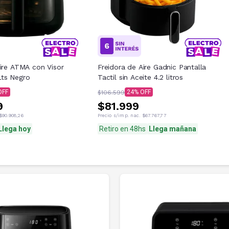
Aire ATMA con Visor
Freidora de Aire Gadnic Pantalla
ts Negro
Tactil sin Aceite 4.2 litros
24
$106.599
9
$81.999
$90.908,26
Precio s/imp. nac.
$67.767,77
Llega hoy
Retiro en 48hs
Llega mañana