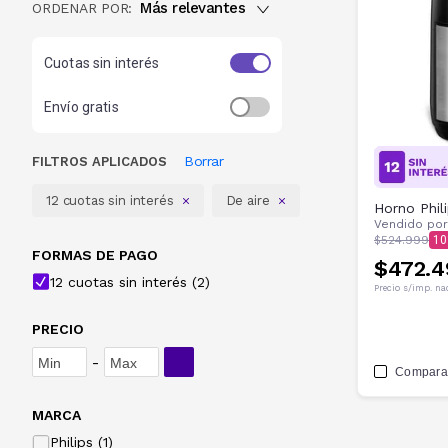
Más relevantes
ORDENAR POR:
Cuotas sin interés
Envío gratis
Borrar
FILTROS APLICADOS
12 cuotas sin interés
De aire
Horno Phili
Vendido po
$524.999
10
FORMAS DE PAGO
$472.4
12 cuotas sin interés (2)
Precio s/imp. na
PRECIO
-
Compara
MARCA
Philips (1)