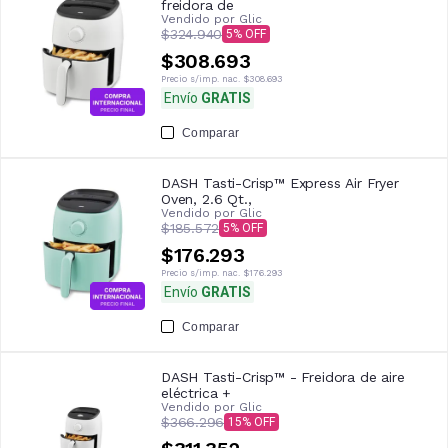
freidora de
Vendido por
Glic
$324.940
5
$308.693
Precio s/imp. nac.
$308.693
Envío
GRATIS
Comparar
DASH Tasti-Crisp™ Express Air Fryer
Oven, 2.6 Qt.,
Vendido por
Glic
$185.572
5
$176.293
Precio s/imp. nac.
$176.293
Envío
GRATIS
Comparar
DASH Tasti-Crisp™ - Freidora de aire
eléctrica +
Vendido por
Glic
$366.296
15