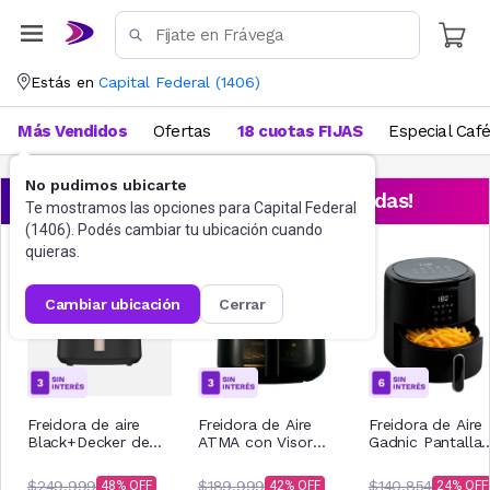
Estás en
Capital Federal
(
1406
)
Más Vendidos
Ofertas
18 cuotas FIJAS
Especial Caf
No pudimos ubicarte
¡Aprovechá las ofertas destacadas!
Te mostramos las opciones para
Capital Federal
(
1406
). Podés cambiar tu ubicación cuando
quieras.
cambiar ubicación
cerrar
Freidora de aire
Freidora de Aire
Freidora de Aire
Black+Decker de
ATMA con Visor
Gadnic Pantalla
8L Purifry AFBD82-
FR246ABP 6Lts
Tactil sin Aceite 
1BDAR
Negro
litros
$249.999
$189.999
$140.854
48
42
24