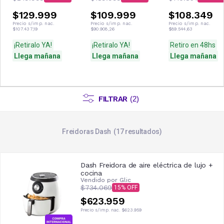
$129.999
$109.999
$108.349
Precio s/imp. nac.
Precio s/imp. nac.
Precio s/imp. nac.
$107.437,19
$90.908,26
$89.544,63
¡Retiralo YA!
¡Retiralo YA!
Retiro en 48hs
Llega mañana
Llega mañana
Llega mañana
FILTRAR
(
2
)
Freidoras Dash
17
resultados
Dash Freidora de aire eléctrica de lujo +
cocina
Vendido por
Glic
$734.069
15
$623.959
Precio s/imp. nac.
$623.959