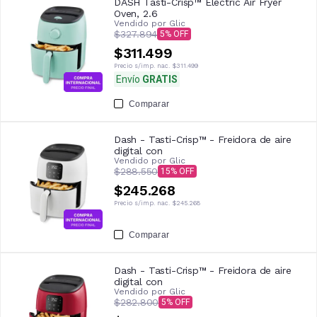
DASH Tasti-Crisp™ Electric Air Fryer
Oven, 2.6
Vendido por
Glic
$327.894
5
$311.499
Precio s/imp. nac.
$311.499
Envío
GRATIS
Comparar
Dash - Tasti-Crisp™ - Freidora de aire
digital con
Vendido por
Glic
$288.550
15
$245.268
Precio s/imp. nac.
$245.268
Comparar
Dash - Tasti-Crisp™ - Freidora de aire
digital con
Vendido por
Glic
$282.800
5