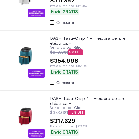
$311.352
Precio s/imp. nac.
$311.352
Envío
GRATIS
Comparar
DASH Tasti-Crisp™ - Freidora de aire
eléctrica +
Vendido por
Glic
$373.681
5
$354.998
Precio s/imp. nac.
$354.998
Envío
GRATIS
Comparar
DASH Tasti-Crisp™ - Freidora de aire
eléctrica +
Vendido por
Glic
$373.681
15
$317.629
Precio s/imp. nac.
$317.629
Envío
GRATIS