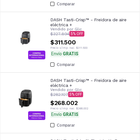
Comparar
DASH Tasti-Crisp™ - Freidora de aire
eléctrica +
Vendido por
Glic
$327.894
5
$311.500
Precio s/imp. nac.
$311.500
Envío
GRATIS
Comparar
DASH Tasti-Crisp™ - Freidora de aire
eléctrica +
Vendido por
Glic
$282.107
5
$268.002
Precio s/imp. nac.
$268.002
Envío
GRATIS
Comparar