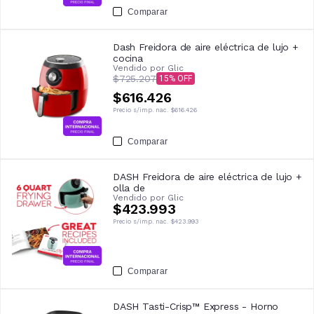
Comparar
Dash Freidora de aire eléctrica de lujo +
cocina
Vendido por
Glic
$725.207
15
$616.426
Precio s/imp. nac.
$616.426
Comparar
DASH Freidora de aire eléctrica de lujo +
olla de
Vendido por
Glic
$423.993
Precio s/imp. nac.
$423.993
Comparar
DASH Tasti-Crisp™ Express - Horno