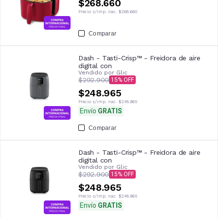
$268.660
Precio s/imp. nac.
$268.660
Comparar
Dash - Tasti-Crisp™ - Freidora de aire
digital con
Vendido por
Glic
$292.900
15
$248.965
Precio s/imp. nac.
$248.965
Envío
GRATIS
Comparar
Dash - Tasti-Crisp™ - Freidora de aire
digital con
Vendido por
Glic
$292.900
15
$248.965
Precio s/imp. nac.
$248.965
Envío
GRATIS