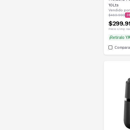
10Lts
Vendido por
$489.999
3
$299.9
Precio s/imp. na
¡Retiralo YA
Compara