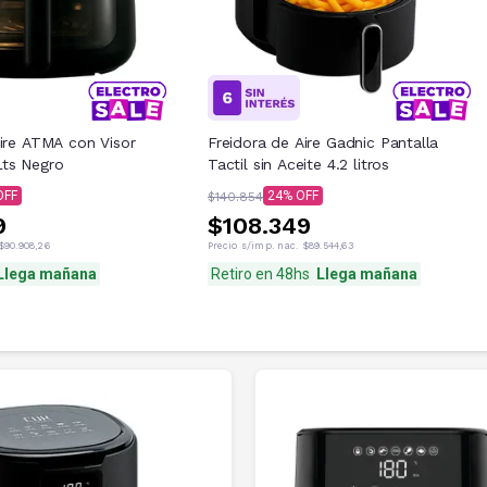
Aire ATMA con Visor
Freidora de Aire Gadnic Pantalla
ts Negro
Tactil sin Aceite 4.2 litros
24
$140.854
9
$108.349
$90.908,26
Precio s/imp. nac.
$89.544,63
Llega mañana
Retiro en 48hs
Llega mañana