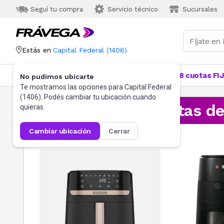
Seguí tu compra
Servicio técnico
Sucursales
Estás en
Capital Federal
(
1406
)
Categorías
Más Vendidos
Ofertas
18 cuotas FI
No pudimos ubicarte
Te mostramos las opciones para
Capital Federal
(
1406
). Podés cambiar tu ubicación cuando
¡Aprovechá las ofertas d
quieras.
cambiar ubicación
cerrar