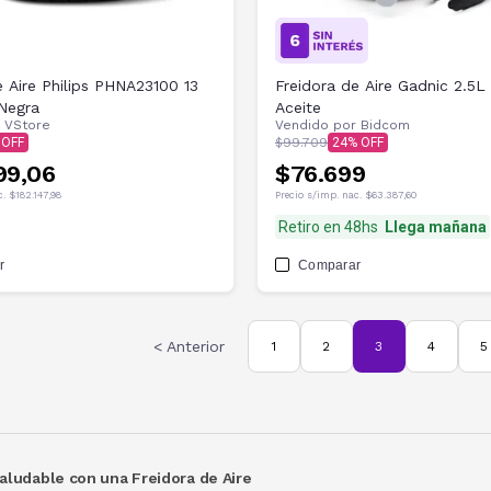
e Aire Philips PHNA23100 13
Freidora de Aire Gadnic 2.5L
 Negra
Aceite
r
VStore
Vendido por
Bidcom
$99.709
24
99,06
$76.699
c.
$182.147,98
Precio s/imp. nac.
$63.387,60
Retiro en 48hs
Llega mañana
r
Comparar
< Anterior
1
2
3
4
5
aludable con una Freidora de Aire