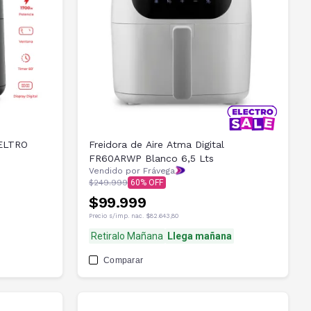
VELTRO
Freidora de Aire Atma Digital
FR60ARWP Blanco 6,5 Lts
Vendido por Frávega
$249.999
60
$99.999
Precio s/imp. nac.
$82.643,80
Retiralo Mañana
Llega mañana
Comparar