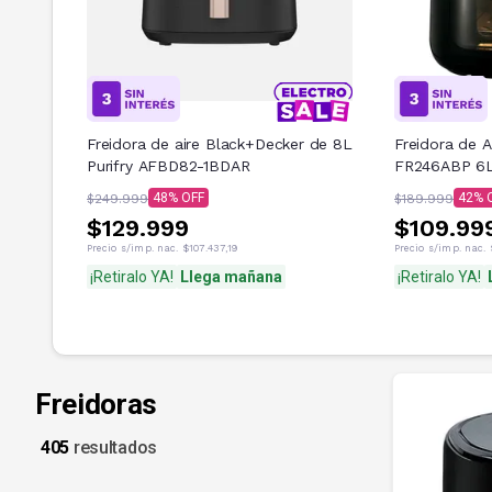
Freidora de aire Black+Decker de 8L
Freidora de 
Purifry AFBD82-1BDAR
FR246ABP 6L
48
42
$249.999
$189.999
$129.999
$109.99
Precio s/imp. nac.
$107.437,19
Precio s/imp. nac.
¡Retiralo YA!
Llega mañana
¡Retiralo YA!
Freidoras
405
resultados