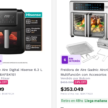
 Aire Digital Hisense 6.3 L
Freidora de Aire Gadnic Aircr
6AFBK1S1
Multifunción con Accesorios
r
Pilisar
Vendido por
Bidcom
$458.964
24
99
$353.049
c.
$129.751,24
Precio s/imp. nac.
$291.776,03
Retiro en 48hs
Llega mañana