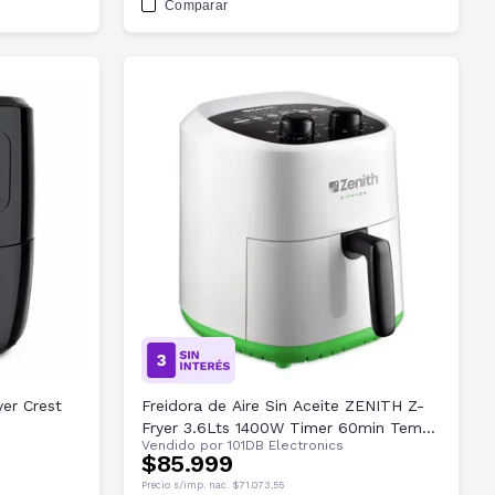
Comparar
ver Crest
Freidora de Aire Sin Aceite ZENITH Z-
Fryer 3.6Lts 1400W Timer 60min Temp.
Vendido por
101DB Electronics
80-200°C
$85.999
Precio s/imp. nac.
$71.073,55