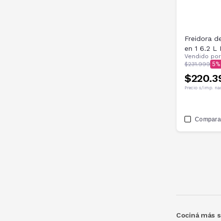
Freidora d
en 1 6.2 L
Vendido po
$231.999
5
$220.3
Precio s/imp. na
Compara
Cociná más s