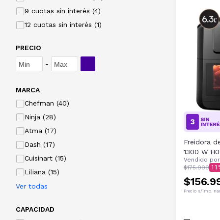
9 cuotas sin interés (4)
12 cuotas sin interés (1)
PRECIO
-
MARCA
Chefman (40)
Ninja (28)
Atma (17)
Freidora de
Dash (17)
1300 W H0
Cuisinart (15)
Vendido po
$175.999
11
Liliana (15)
$156.9
Ver todas
Precio s/imp. na
CAPACIDAD