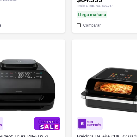
Precio s/imp. nac.
$70.247
Llega mañana
r
Comparar
Peugeot Tours PN-EO253
Freidora De Aire CUK By Gad