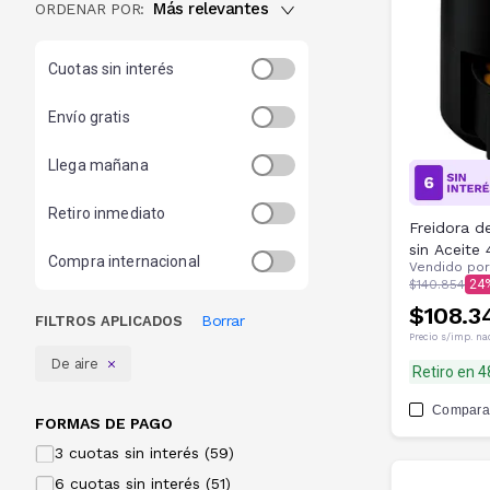
Más relevantes
ORDENAR POR:
Cuotas sin interés
Envío gratis
Llega mañana
Retiro inmediato
Freidora de
sin Aceite 4
Compra internacional
Vendido po
$140.854
24
$108.3
Borrar
FILTROS APLICADOS
Precio s/imp. na
De aire
Retiro en 
Compara
FORMAS DE PAGO
3 cuotas sin interés (59)
6 cuotas sin interés (51)