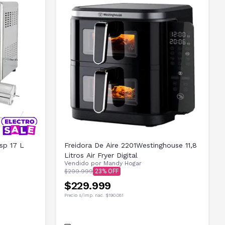
isp 17 L
Freidora De Aire 2201Westinghouse 11,8
Litros Air Fryer Digital
Vendido por
Mandy Hogar
$299.999
23
$229.999
Precio s/imp. nac.
$190.081