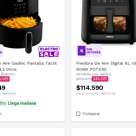
 Aire Gadnic Pantalla Tactil
Freidora De Aire Digital 8L 
.2 litros
ROMA POTERE
r
Bidcom
Vendido por
Veltro
$173.879
34
49
$114.590
c.
$89.544,63
Precio s/imp. nac.
$94.702,48
48hs
Llega mañana
r
Comparar