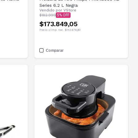
Series 6.2 L Negra
Vendido por
VStore
$182.999
5
$173.849,05
Precio s/imp. nac.
$143.676,90
Comparar