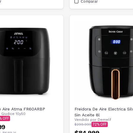
r
Comparar
de Aire Atma FR60ARBP
Freidora De Aire Electrica Sil
r
Giudice 10y50
Sin Aceite 8l
Vendido por
Demelf
$299.999
72
99
$84.999
c.
$90.908,26