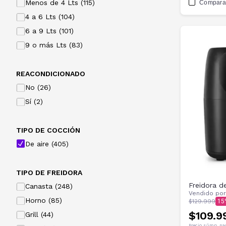
Menos de 4 Lts (115)
Compara
4 a 6 Lts (104)
6 a 9 Lts (101)
9 o más Lts (83)
REACONDICIONADO
No (26)
Sí (2)
TIPO DE COCCIÓN
De aire (405)
TIPO DE FREIDORA
Freidora 
Canasta (248)
Vendido po
Horno (85)
$129.999
15
$109.9
Grill (44)
Precio s/imp. na