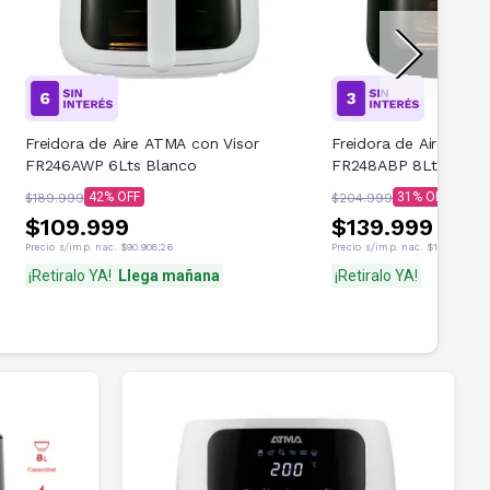
Freidora de Aire ATMA con Visor
Freidora de Aire ATMA
FR246AWP 6Lts Blanco
FR248ABP 8Lts Negr
42
31
$189.999
$204.999
$109.999
$139.999
Precio s/imp. nac.
$90.908,26
Precio s/imp. nac.
$115.701,65
¡Retiralo YA!
Llega mañana
¡Retiralo YA!