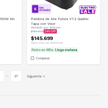
 100W Sin
Freidora de Aire Future V7.2 Gadnic
Tapa con Visor
Vendido por
Bidcom
$189.409
24
$145.699
Precio s/imp. nac.
$120.412,40
Retiro en 48hs
Llega mañana
Comparar
Siguiente >
27
•••