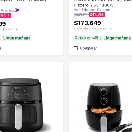
Pizzero 7.5L 1800W
Vendido por
Bidcom
 Frávega
$225.744
24
8
$173.649
99
Precio s/imp. nac.
$143.511,57
c.
$247.933,06
!
Llega mañana
Retiro en 48hs
Llega mañana
r
Comparar