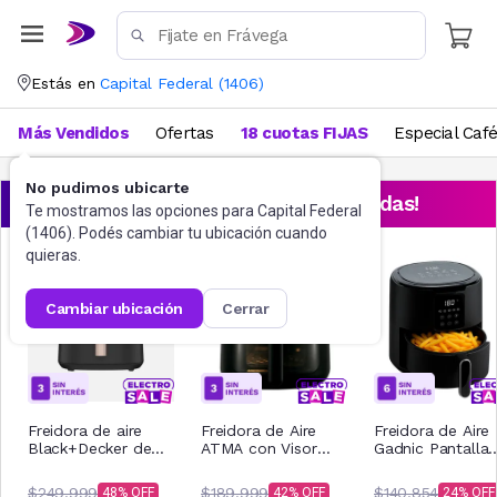
Estás en
Capital Federal
(
1406
)
Más Vendidos
Ofertas
18 cuotas FIJAS
Especial Caf
No pudimos ubicarte
¡Aprovechá las ofertas destacadas!
Te mostramos las opciones para
Capital Federal
(
1406
). Podés cambiar tu ubicación cuando
quieras.
cambiar ubicación
cerrar
Freidora de aire
Freidora de Aire
Freidora de Aire
Black+Decker de
ATMA con Visor
Gadnic Pantalla
8L Purifry AFBD82-
FR246ABP 6Lts
Tactil sin Aceite 
1BDAR
Negro
litros
$249.999
$189.999
$140.854
48
42
24