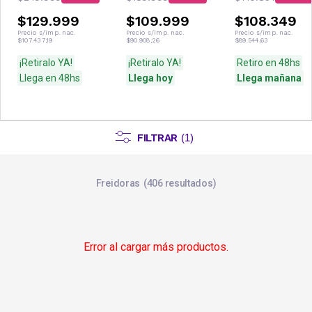
$129.999
$109.999
$108.349
Precio s/imp. nac.
Precio s/imp. nac.
Precio s/imp. nac.
$107.437,19
$90.908,26
$89.544,63
¡Retiralo YA!
¡Retiralo YA!
Retiro en 48hs
Llega en 48hs
Llega hoy
Llega mañana
FILTRAR
(
1
)
Freidoras
406
resultados
Error al cargar más productos.