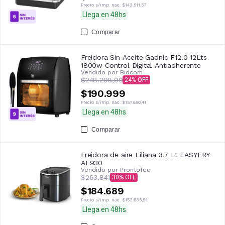
Precio s/imp. nac.
$143.511,57
Llega en 48hs
Comparar
Freidora Sin Aceite Gadnic F12.0 12Lts
1800w Control Digital Antiadherente
Vendido por
Bidcom
$248.298,99
24
$190.999
Precio s/imp. nac.
$157.850,41
Llega en 48hs
Comparar
Freidora de aire Liliana 3.7 Lt EASYFRY
AF930
Vendido por
ProntoTec
$263.841
30
$184.689
Precio s/imp. nac.
$152.635,54
Llega en 48hs