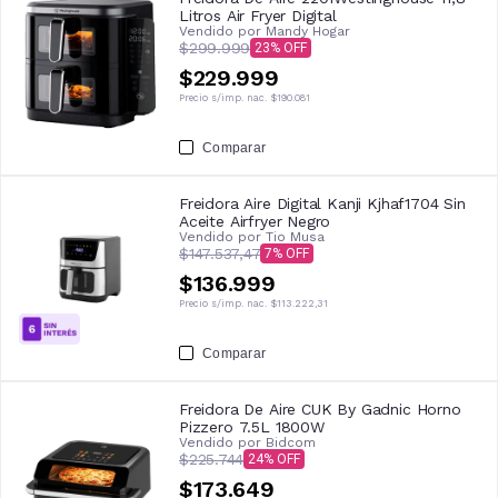
Litros Air Fryer Digital
Vendido por
Mandy Hogar
$299.999
23
$229.999
Precio s/imp. nac.
$190.081
Comparar
Freidora Aire Digital Kanji Kjhaf1704 Sin
Aceite Airfryer Negro
Vendido por
Tio Musa
$147.537,47
7
$136.999
Precio s/imp. nac.
$113.222,31
Comparar
Freidora De Aire CUK By Gadnic Horno
Pizzero 7.5L 1800W
Vendido por
Bidcom
$225.744
24
$173.649