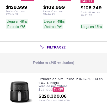
24
$129.999
$109.999
$108.349
Precio s/imp. nac.
Precio s/imp. nac.
Precio s/imp. nac.
$107.437,19
$90.908,26
$89.544,63
Llega en 48hs
Llega en 48hs
¡Retiralo YA!
¡Retiralo YA!
Llega en 48hs
FILTRAR
(
1
)
Freidoras
395
resultados
Freidora de Aire Philips PHNA23100 13 en
1 6.2 L Negra
Vendido por
VStore
$231.999
5
$220.399,06
Precio s/imp. nac.
$182.147,98