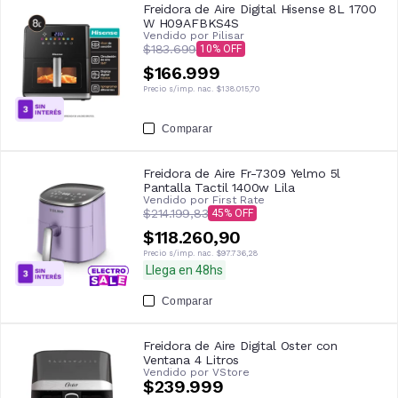
Freidora de Aire Digital Hisense 8L 1700
W H09AFBKS4S
Vendido por
Pilisar
$183.699
10
$166.999
Precio s/imp. nac.
$138.015,70
Comparar
Freidora de Aire Fr-7309 Yelmo 5l
Pantalla Tactil 1400w Lila
Vendido por
First Rate
$214.199,83
45
$118.260,90
Precio s/imp. nac.
$97.736,28
Llega en 48hs
Comparar
Freidora de Aire Digital Oster con
Ventana 4 Litros
Vendido por
VStore
$239.999