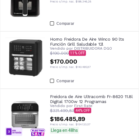
Precio s/imp. nac.
$198.346,28
Comparar
Horno Freidora De Aire Winco 90 lts
Función Grill Saludable 12l
Vendido por
DISTRIBUIDORA DGO
$190.000
11
$170.000
Precio s/imp. nac.
$140.495,87
Comparar
Freidora de Aire Ultracomb Fr-8620 11.8l
Digital 1700w 12 Programas
Vendido por
First Rate
$331.499,83
44
$186.485,89
Precio s/imp. nac.
$154.120,57
Llega en 48hs