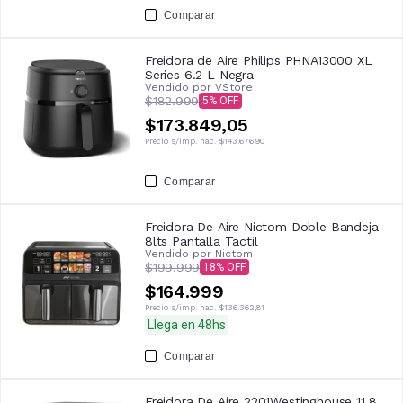
Comparar
Freidora de Aire Philips PHNA13000 XL
Series 6.2 L Negra
Vendido por
VStore
$182.999
5
$173.849,05
Precio s/imp. nac.
$143.676,90
Comparar
Freidora De Aire Nictom Doble Bandeja
8lts Pantalla Tactil
Vendido por
Nictom
$199.999
18
$164.999
Precio s/imp. nac.
$136.362,81
Llega en 48hs
Comparar
Freidora De Aire 2201Westinghouse 11,8