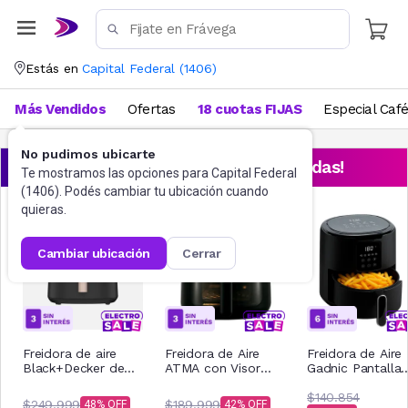
Estás en
Capital Federal
(
1406
)
Más Vendidos
Ofertas
18 cuotas FIJAS
Especial Caf
No pudimos ubicarte
¡Aprovechá las ofertas destacadas!
Te mostramos las opciones para
Capital Federal
(
1406
). Podés cambiar tu ubicación cuando
quieras.
cambiar ubicación
cerrar
Freidora de aire
Freidora de Aire
Freidora de Aire
Black+Decker de
ATMA con Visor
Gadnic Pantalla
8L Purifry AFBD82-
FR246ABP 6Lts
Tactil sin Aceite 
1BDAR
Negro
litros
$140.854
$249.999
$189.999
48
42