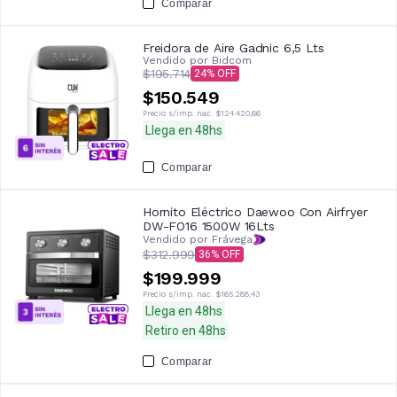
Comparar
Freidora de Aire Gadnic 6,5 Lts
Vendido por
Bidcom
$195.714
24
$150.549
Precio s/imp. nac.
$124.420,66
Llega en 48hs
Comparar
Hornito Eléctrico Daewoo Con Airfryer
DW-FO16 1500W 16Lts
Vendido por Frávega
$312.999
36
$199.999
Precio s/imp. nac.
$165.288,43
Llega en 48hs
Retiro en 48hs
Comparar