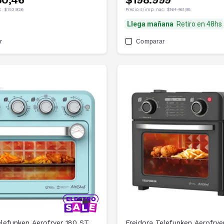
c.
$153.926
Precio s/imp. nac.
$164.461,98
Llega mañana
Retiro en 48hs
r
Comparar
elefunken Aerofryer 180 ST
Freidora Telefunken Aerofrye