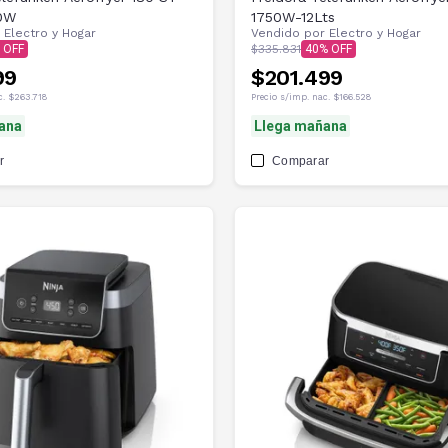
50W
1750W-12Lts
r
Electro y Hogar
Vendido por
Electro y Hogar
$335.831
40
99
$201.499
c.
$263.718
Precio s/imp. nac.
$166.528
ana
Llega mañana
r
Comparar