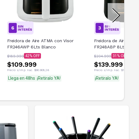
Freidora de Aire ATMA con Visor
Freidora de Aire ATMA
FR246AWP 6Lts Blanco
FR248ABP 8Lts Negr
42
31
$189.999
$204.999
$109.999
$139.999
Precio s/imp. nac.
$90.908,26
Precio s/imp. nac.
$115.701,65
Llega en 48hs
¡Retiralo YA!
¡Retiralo YA!