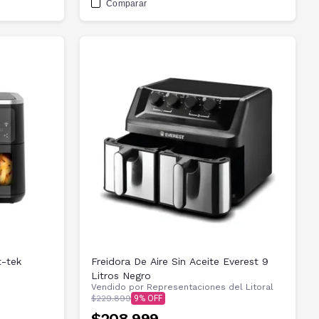
Comparar
t-tek
Freidora De Aire Sin Aceite Everest 9
Litros Negro
Vendido por
Representaciones del Litoral
$229.899
9
$208.999