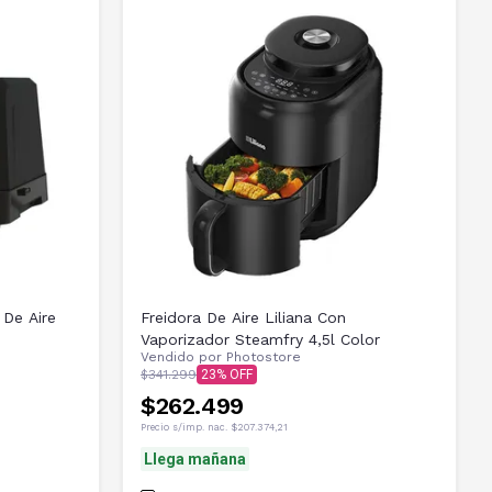
De Aire
Freidora De Aire Liliana Con
Vaporizador Steamfry 4,5l Color
Vendido por
Photostore
$341.299
23
$262.499
Precio s/imp. nac.
$207.374,21
Llega mañana