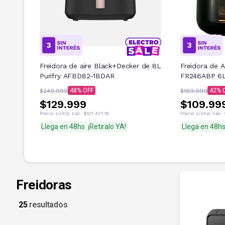
Freidora de aire Black+Decker de 8L
Freidora de 
Purifry AFBD82-1BDAR
FR246ABP 6L
48
42
$249.999
$189.999
$129.999
$109.99
Precio s/imp. nac.
$107.437,19
Precio s/imp. nac.
Llega en 48hs
¡Retiralo YA!
Llega en 48h
Freidoras
25
resultados