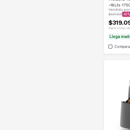
-18Lts 17
Vendido po
$531.831
40
$319.0
Precio s/imp. na
Llega mañ
Compara