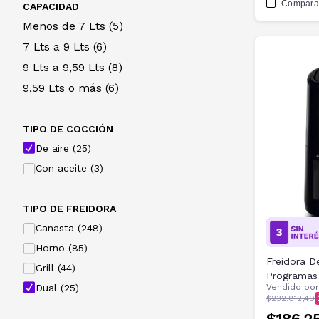
Compara
CAPACIDAD
Menos de
7
Lts
(5)
7
Lts
a
9
Lts
(6)
9
Lts
a
9,59
Lts
(8)
9,59
Lts
o más
(6)
TIPO DE COCCIÓN
De aire (25)
Con aceite (3)
TIPO DE FREIDORA
Canasta (248)
Horno (85)
Freidora De
Grill (44)
Programas
Dual (25)
Vendido po
$232.812,49
$186.2