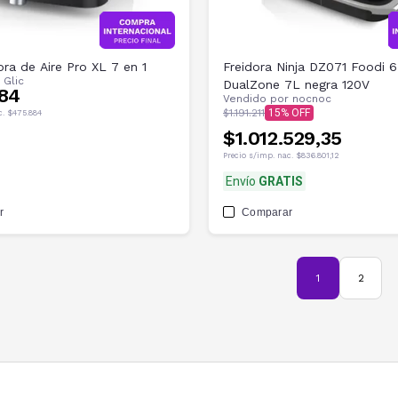
ora de Aire Pro XL 7 en 1
Freidora Ninja DZ071 Foodi 6
r
Glic
DualZone 7L negra 120V
84
Vendido por
nocnoc
$1.191.211
15
c.
$475.884
$1.012.529,35
Precio s/imp. nac.
$836.801,12
Envío
GRATIS
r
Comparar
1
2