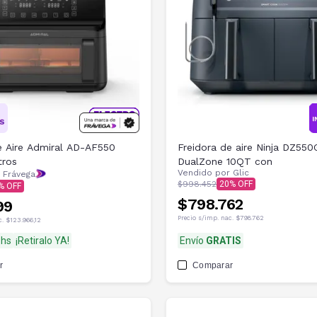
e Aire Admiral AD-AF550
Freidora de aire Ninja DZ550
tros
DualZone 10QT con
Vendido por
Glic
 Frávega
$998.452
20
$798.762
99
Precio s/imp. nac.
$798.762
c.
$123.966,12
8hs
¡Retiralo YA!
Envío
GRATIS
r
Comparar