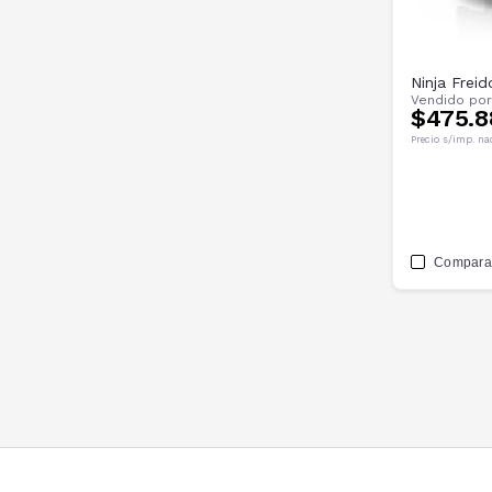
Ninja Freid
Vendido po
$475.8
Precio s/imp. na
Compara