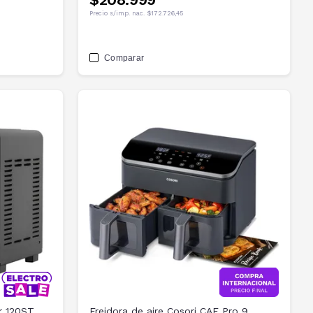
Precio s/imp. nac.
$172.726,45
Comparar
r 120ST
Freidora de aire Cosori CAF Pro 9