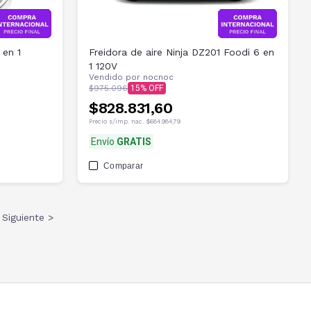
 en 1
Freidora de aire Ninja DZ201 Foodi 6 en
1 120V
Vendido por
nocnoc
$975.096
15
$828.831,60
Precio s/imp. nac.
$684.984,79
Envío
GRATIS
Comparar
Siguiente >