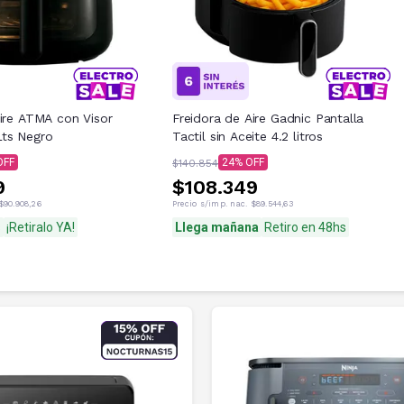
Aire ATMA con Visor
Freidora de Aire Gadnic Pantalla
ts Negro
Tactil sin Aceite 4.2 litros
24
$140.854
9
$108.349
$90.908,26
Precio s/imp. nac.
$89.544,63
s
¡Retiralo YA!
Llega mañana
Retiro en 48hs