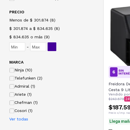
PRECIO
Menos de $ 301.874
(
8
)
$ 301.874 a $ 834.635
(
8
)
$ 834.635 o más
(
9
)
-
MARCA
Ninja (10)
Telefunken (2)
Freidora D
Admiral (1)
Cesta 9 Li
Ariete (1)
Vendido po
$243.879
24
Chefman (1)
$187.5
Cosori (1)
Precio s/imp. na
Ver todas
Llega mañ