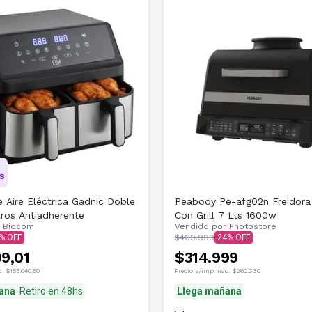
e Aire Eléctrica Gadnic Doble
Peabody Pe-afg02n Freidora 
tros Antiadherente
Con Grill 7 Lts 1600w
r
Bidcom
Vendido por
Photostore
$409.999
24
99,01
$314.999
c.
$155.040,50
Precio s/imp. nac.
$260.330
ana
Retiro en 48hs
Llega mañana