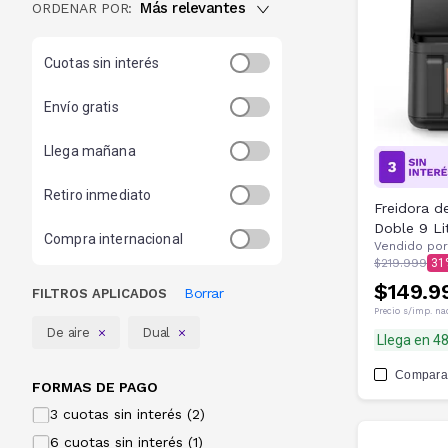
Más relevantes
ORDENAR POR:
Cuotas sin interés
Envío gratis
Llega mañana
Retiro inmediato
Freidora d
Doble 9 Li
Compra internacional
Vendido por
$219.999
31
$149.9
Borrar
FILTROS APLICADOS
Precio s/imp. na
De aire
Dual
Llega en 4
Compara
FORMAS DE PAGO
3 cuotas sin interés (2)
6 cuotas sin interés (1)