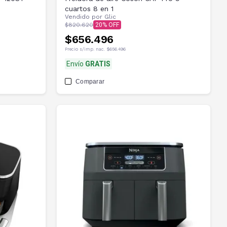
cuartos 8 en 1
Vendido por
Glic
$820.620
20
$656.496
Precio s/imp. nac.
$656.496
Envío
GRATIS
Comparar