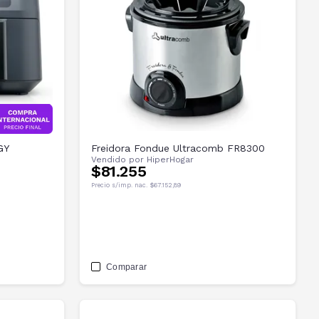
GY
Freidora Fondue Ultracomb FR8300
Vendido por
HiperHogar
$81.255
Precio s/imp. nac.
$67.152,89
Comparar