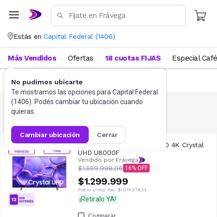
Estás en
Capital Federal
(
1406
)
Más Vendidos
Ofertas
18 cuotas FIJAS
Especial Caf
FILTRAR
(
2
)
No pudimos ubicarte
Te mostramos las opciones para
Capital Federal
(
1406
). Podés cambiar tu ubicación cuando
quieras.
Tv Samsung
49
resultados
cambiar ubicación
cerrar
Smart TV Samsung 65" LED 4K Crystal
UHD U8000F
Vendido por Frávega
$1.559.998,96
16
$1.299.999
Precio s/imp. nac.
$1.074.379,34
¡Retiralo YA!
Comparar