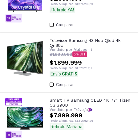
Precio s/imp. nac.
$1.975.205,79
¡Retiralo YA!
Comparar
Televisor Samsung 43 Neo Qled 4k
Qn90d
Vendido por
Multipoint
$1.999.999
6
$1.899.999
Precio s/imp. nac.
$1.570.247,11
Envío
GRATIS
Comparar
Smart TV Samsung OLED 4K 77" Tizen
OS S90D
Vendido por Frávega
$7.899.999
Precio s/imp. nac.
$6.528.924,79
Retiralo Mañana