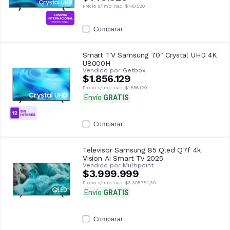
Precio s/imp. nac.
$740.520
Comparar
Smart TV Samsung 70" Crystal UHD 4K
U8000H
Vendido por
Getbox
$1.856.129
Precio s/imp. nac.
$1.856.129
Envío
GRATIS
Comparar
Televisor Samsung 85 Qled Q7f 4k
Vision Ai Smart Tv 2025
Vendido por
Multipoint
$3.999.999
Precio s/imp. nac.
$3.305.784,30
Envío
GRATIS
Comparar