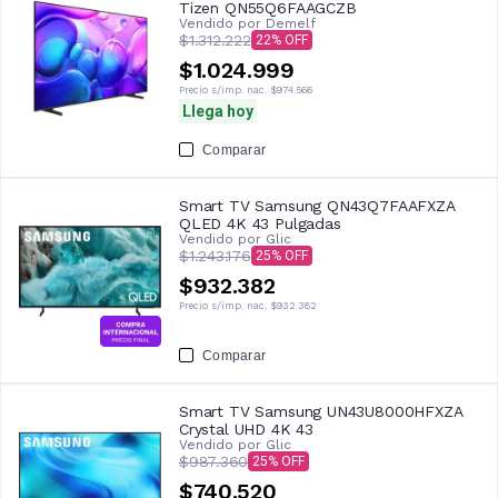
Tizen QN55Q6FAAGCZB
Vendido por
Demelf
$1.312.222
22
$1.024.999
Precio s/imp. nac.
$974.566
Llega hoy
Comparar
Smart TV Samsung QN43Q7FAAFXZA
QLED 4K 43 Pulgadas
Vendido por
Glic
$1.243.176
25
$932.382
Precio s/imp. nac.
$932.382
Comparar
Smart TV Samsung UN43U8000HFXZA
Crystal UHD 4K 43
Vendido por
Glic
$987.360
25
$740.520