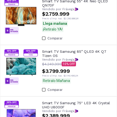
Smart TV Samsung 55" 4K Neo QLED
QN70F
Vendido por Frávega
$2.759.999
Precio s/imp. nac.
$2.280.990,91
Llega mañana
¡Retiralo YA!
Comparar
Smart TV Samsung 85” QLED 4K Q7
Tizen OS
Vendido por Frávega
$4.249.999
10
$3.799.999
Precio s/imp. nac.
$3.140.495,04
Retiralo Mañana
Comparar
Smart TV Samsung 75" LED 4K Crystal
UHD U8000F
Vendido por Frávega
$2.389.999