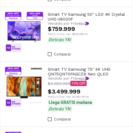
Smart TV Samsung 50" LED 4K Crystal
UHD U8000F
Vendido por Frávega
$759.999
Precio s/imp. nac.
$628.098,35
¡Retiralo YA!
Comparar
Smart TV Samsung 75" 4K UHD
QN75QN70FAGCZB Neo QLED
Vendido por Frávega
$4.369.999
19
$3.499.999
Precio s/imp. nac.
$2.892.561,16
Llega GRATIS mañana
¡Retiralo YA!
Comparar