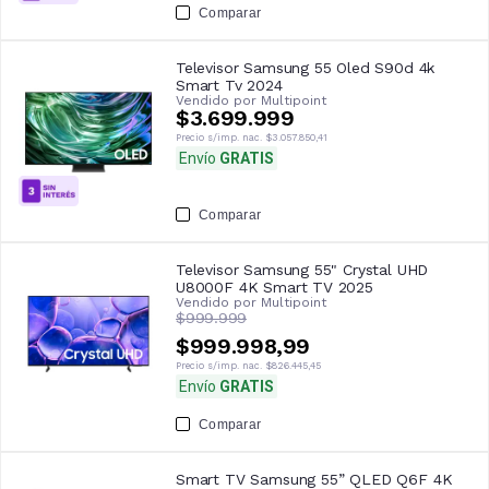
Comparar
Televisor Samsung 55 Oled S90d 4k
Smart Tv 2024
Vendido por
Multipoint
$3.699.999
Precio s/imp. nac.
$3.057.850,41
Envío
GRATIS
Comparar
Televisor Samsung 55" Crystal UHD
U8000F 4K Smart TV 2025
Vendido por
Multipoint
$999.999
$999.998,99
Precio s/imp. nac.
$826.445,45
Envío
GRATIS
Comparar
Smart TV Samsung 55” QLED Q6F 4K