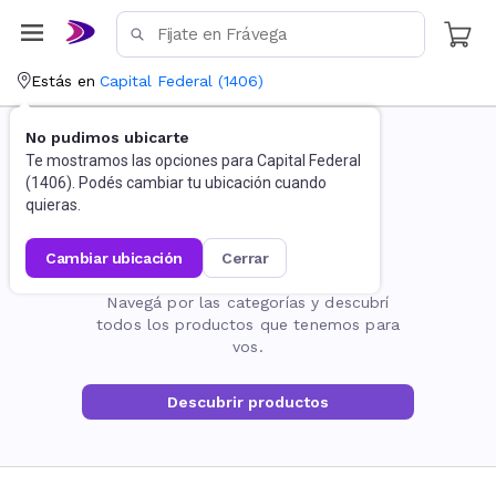
Estás en
Capital Federal
(
1406
)
No pudimos ubicarte
Te mostramos las opciones para
Capital Federal
(
1406
). Podés cambiar tu ubicación cuando
quieras.
cambiar ubicación
cerrar
La página no existe
Navegá por las categorías y descubrí
todos los productos que tenemos para
vos.
Descubrir productos