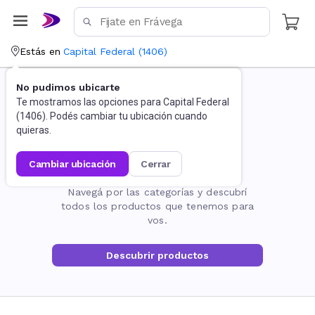
Estás en
Capital Federal
(
1406
)
No pudimos ubicarte
Te mostramos las opciones para
Capital Federal
(
1406
). Podés cambiar tu ubicación cuando
quieras.
cambiar ubicación
cerrar
La página no existe
Navegá por las categorías y descubrí
todos los productos que tenemos para
vos.
Descubrir productos