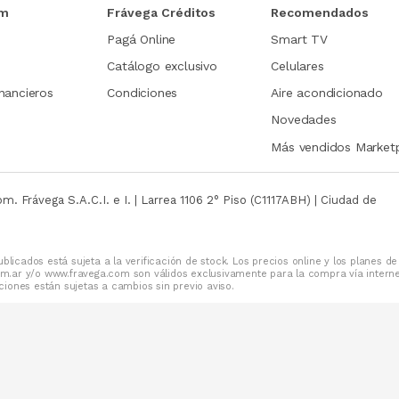
om
Frávega Créditos
Recomendados
Pagá Online
Smart TV
Catálogo exclusivo
Celulares
nancieros
Condiciones
Aire acondicionado
Novedades
Más vendidos Market
com.
Frávega S.A.C.I. e I. | Larrea 1106 2° Piso (C1117ABH) | Ciudad de
blicados está sujeta a la verificación de stock. Los precios online y los planes de
m.ar y/o www.fravega.com son válidos exclusivamente para la compra vía intern
iones están sujetas a cambios sin previo aviso.