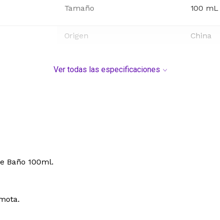
Tamaño
100
mL
Origen
China
Ver todas las especificaciones
de Baño 100ml.
amota.