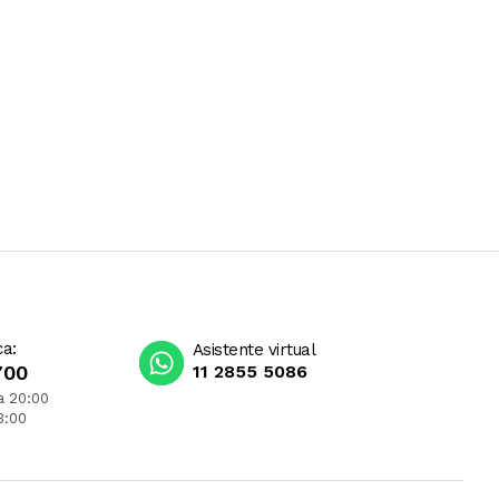
ca:
Asistente virtual
700
11 2855 5086
a 20:00
3:00