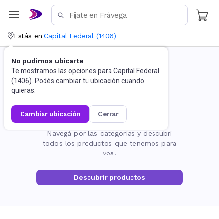
Estás en
Capital Federal
(
1406
)
No pudimos ubicarte
Te mostramos las opciones para
Capital Federal
(
1406
). Podés cambiar tu ubicación cuando
quieras.
cambiar ubicación
cerrar
La página no existe
Navegá por las categorías y descubrí
todos los productos que tenemos para
vos.
Descubrir productos