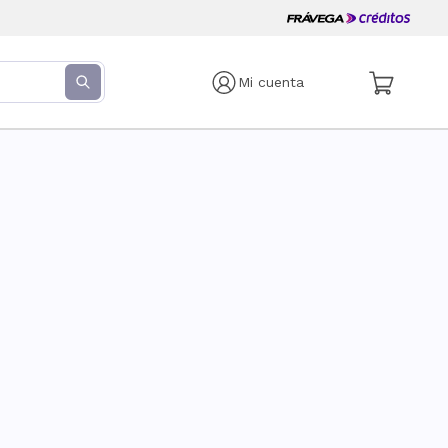
Mi cuenta
s