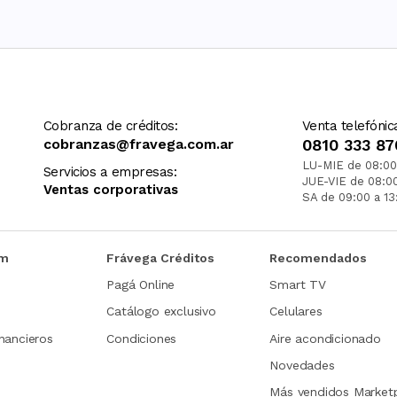
Cobranza de créditos:
Venta telefónic
cobranzas@fravega.com.ar
0810 333 87
LU-MIE de 08:00
Servicios a empresas:
JUE-VIE de 08:0
Ventas corporativas
SA de 09:00 a 13
om
Frávega Créditos
Recomendados
Pagá Online
Smart TV
Catálogo exclusivo
Celulares
nancieros
Condiciones
Aire acondicionado
Novedades
Más vendidos Market