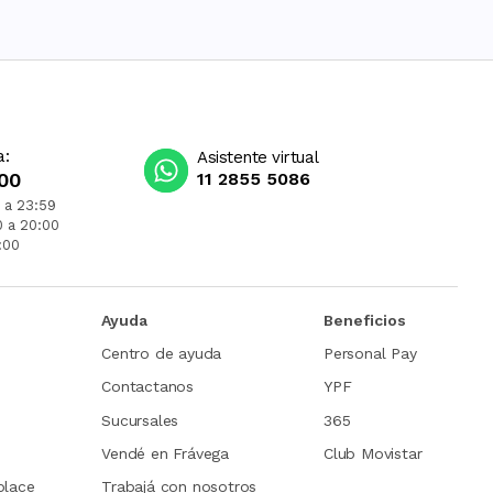
a:
Asistente virtual
00
11 2855 5086
 a 23:59
0 a 20:00
:00
Ayuda
Beneficios
Centro de ayuda
Personal Pay
Contactanos
YPF
Sucursales
365
Vendé en Frávega
Club Movistar
place
Trabajá con nosotros