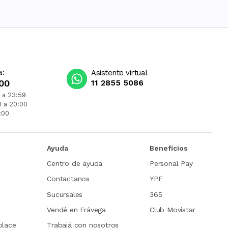
a:
Asistente virtual
00
11 2855 5086
 a 23:59
0 a 20:00
:00
Ayuda
Beneficios
Centro de ayuda
Personal Pay
Contactanos
YPF
Sucursales
365
Vendé en Frávega
Club Movistar
place
Trabajá con nosotros