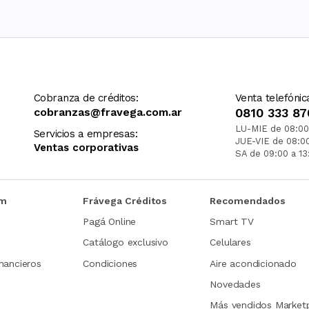
Cobranza de créditos:
Venta telefónic
cobranzas@fravega.com.ar
0810 333 87
LU-MIE de 08:00
Servicios a empresas:
JUE-VIE de 08:0
Ventas corporativas
SA de 09:00 a 13
om
Frávega Créditos
Recomendados
Pagá Online
Smart TV
Catálogo exclusivo
Celulares
nancieros
Condiciones
Aire acondicionado
Novedades
Más vendidos Market