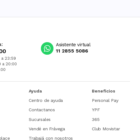
a:
Asistente virtual
00
11 2855 5086
 a 23:59
0 a 20:00
:00
Ayuda
Beneficios
Centro de ayuda
Personal Pay
Contactanos
YPF
Sucursales
365
Vendé en Frávega
Club Movistar
place
Trabajá con nosotros