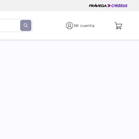
Mi cuenta
s