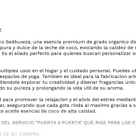
Z
Coco Sedbuwza, una esencia premium de grado organico di
ia pura y dulce de la leche de coco, evocando la calidez 
 Es el aliado perfecto para quienes buscan personalizar 
ltiples usos en el hogar y el cuidado personal. Puedes ut
o espacios de yoga. Tambien es ideal para la fabricacion a
endote explorar tu creatividad y disenar fragancias unic
ndo su pureza y prolongando la vida util de su aroma.
d para promover la relajacion y el alivio del estres medi
enar, asegurando que cada gota rinda al maximo gracias a 
e aceite esencial de coco de alta calidad.
DEL SERVICIO "PUERTA A PUERTA" QUE RIGE PARA LOS 
S DE SU COMPRA.