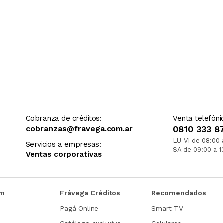
Cobranza de créditos:
Venta telefóni
cobranzas@fravega.com.ar
0810 333 8
LU-VI de 08:00 
Servicios a empresas:
SA de 09:00 a 1
Ventas corporativas
om
Frávega Créditos
Recomendados
Pagá Online
Smart TV
Catálogo exclusivo
Celulares