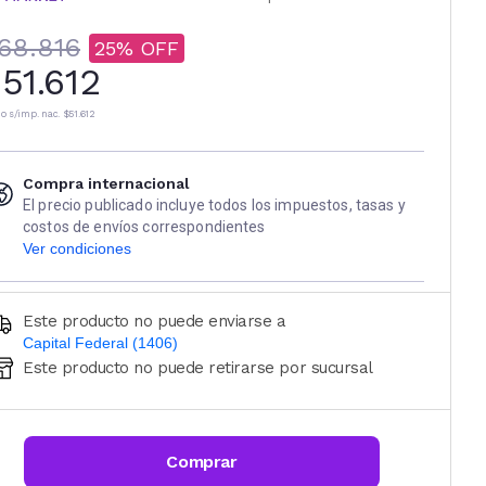
68.816
25
51.612
io s/imp. nac.
$51.612
Compra internacional
El precio publicado incluye todos los impuestos, tasas y
costos de envíos correspondientes
Ver condiciones
Este producto no puede enviarse a
Capital Federal (1406)
Este producto no puede retirarse por sucursal
Ingresá código postal (sólo números)
CALCULAR
Comprar