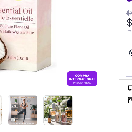
$
$
Prec