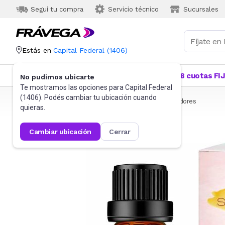
Seguí tu compra
Servicio técnico
Sucursales
Estás en
Capital Federal
(
1406
)
Categorías
Más Vendidos
Ofertas
18 cuotas FI
No pudimos ubicarte
Te mostramos las opciones para
Capital Federal
(
1406
). Podés cambiar tu ubicación cuando
Frávega
Hogar
Lavadero y Limpieza
Aromatizadores
quieras.
cambiar ubicación
cerrar