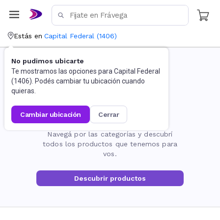
Estás en
Capital Federal
(
1406
)
No pudimos ubicarte
Te mostramos las opciones para
Capital Federal
(
1406
). Podés cambiar tu ubicación cuando
quieras.
cambiar ubicación
cerrar
La página no existe
Navegá por las categorías y descubrí
todos los productos que tenemos para
vos.
Descubrir productos