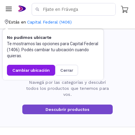
Estás en
Capital Federal
(
1406
)
No pudimos ubicarte
Te mostramos las opciones para
Capital Federal
(
1406
). Podés cambiar tu ubicación cuando
quieras.
cambiar ubicación
cerrar
La página no existe
Navegá por las categorías y descubrí
todos los productos que tenemos para
vos.
Descubrir productos