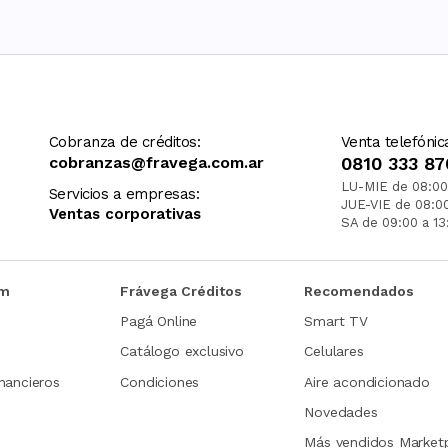
Cobranza de créditos:
Venta telefónic
cobranzas@fravega.com.ar
0810 333 87
LU-MIE de 08:00
Servicios a empresas:
JUE-VIE de 08:0
Ventas corporativas
SA de 09:00 a 13
om
Frávega Créditos
Recomendados
Pagá Online
Smart TV
Catálogo exclusivo
Celulares
nancieros
Condiciones
Aire acondicionado
Novedades
Más vendidos Market