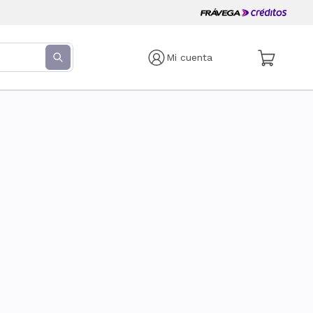
Mi cuenta
s