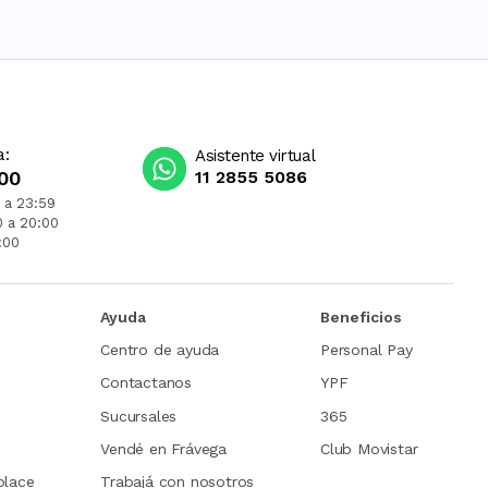
a:
Asistente virtual
00
11 2855 5086
 a 23:59
0 a 20:00
:00
Ayuda
Beneficios
Centro de ayuda
Personal Pay
Contactanos
YPF
Sucursales
365
Vendé en Frávega
Club Movistar
place
Trabajá con nosotros