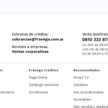
Cobranza de créditos:
Venta telefónic
cobranzas@fravega.com.ar
0810 333 87
LU-MIE de 08:00
Servicios a empresas:
JUE-VIE de 08:0
Ventas corporativas
SA de 09:00 a 13
om
Frávega Créditos
Recomendados
Pagá Online
Smart TV
Catálogo exclusivo
Celulares
nancieros
Condiciones
Aire acondicionado
Novedades
Más vendidos Market