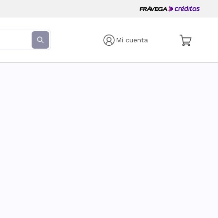
Mi cuenta
s