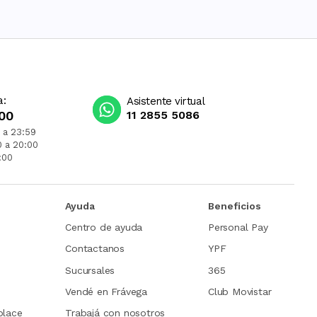
a:
Asistente virtual
00
11 2855 5086
 a 23:59
0 a 20:00
:00
Ayuda
Beneficios
Centro de ayuda
Personal Pay
Contactanos
YPF
Sucursales
365
Vendé en Frávega
Club Movistar
place
Trabajá con nosotros