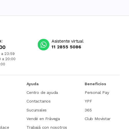
a:
Asistente virtual
00
11 2855 5086
 a 23:59
0 a 20:00
:00
Ayuda
Beneficios
Centro de ayuda
Personal Pay
Contactanos
YPF
Sucursales
365
Vendé en Frávega
Club Movistar
place
Trabajá con nosotros