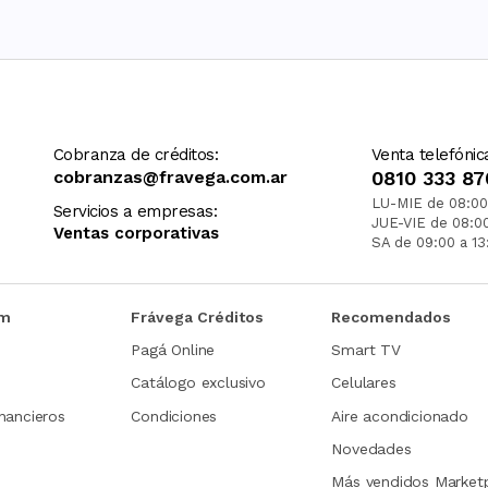
Cobranza de créditos:
Venta telefónic
cobranzas@fravega.com.ar
0810 333 87
LU-MIE de 08:00
Servicios a empresas:
JUE-VIE de 08:0
Ventas corporativas
SA de 09:00 a 13
om
Frávega Créditos
Recomendados
Pagá Online
Smart TV
Catálogo exclusivo
Celulares
nancieros
Condiciones
Aire acondicionado
Novedades
Más vendidos Market