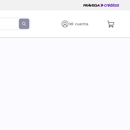
Mi cuenta
s