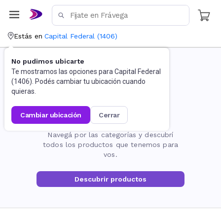
Estás en
Capital Federal
(
1406
)
No pudimos ubicarte
Te mostramos las opciones para
Capital Federal
(
1406
). Podés cambiar tu ubicación cuando
quieras.
cambiar ubicación
cerrar
La página no existe
Navegá por las categorías y descubrí
todos los productos que tenemos para
vos.
Descubrir productos