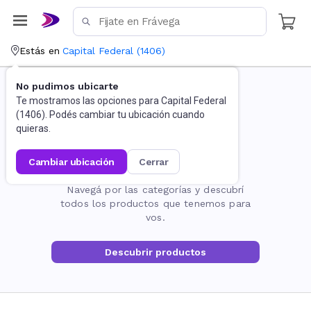
Estás en
Capital Federal
(
1406
)
No pudimos ubicarte
Te mostramos las opciones para
Capital Federal
(
1406
). Podés cambiar tu ubicación cuando
quieras.
cambiar ubicación
cerrar
La página no existe
Navegá por las categorías y descubrí
todos los productos que tenemos para
vos.
Descubrir productos