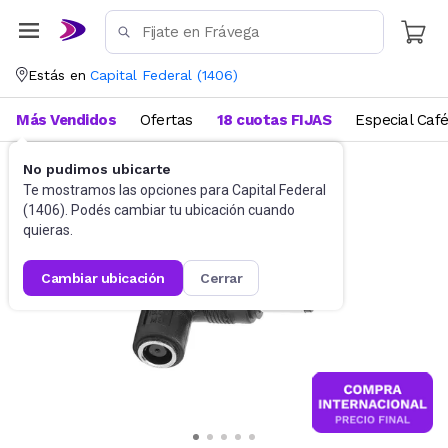
Estás en
Capital Federal
(
1406
)
Más Vendidos
Ofertas
18 cuotas FIJAS
Especial Caf
No pudimos ubicarte
Accesorios de Informática
Cables
Te mostramos las opciones para
Capital Federal
(
1406
). Podés cambiar tu ubicación cuando
quieras.
cambiar ubicación
cerrar