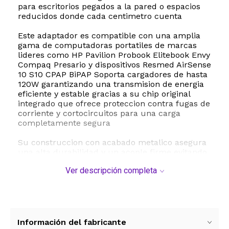
para escritorios pegados a la pared o espacios
reducidos donde cada centimetro cuenta
Este adaptador es compatible con una amplia
gama de computadoras portatiles de marcas
lideres como HP Pavilion Probook Elitebook Envy
Compaq Presario y dispositivos Resmed AirSense
10 S10 CPAP BiPAP Soporta cargadores de hasta
120W garantizando una transmision de energia
eficiente y estable gracias a su chip original
integrado que ofrece proteccion contra fugas de
corriente y cortocircuitos para una carga
completamente segura
Su construccion con acabado metalico asegura
una alta durabilidad y un acople firme evitando
desconexiones accidentales Es un accesorio
Ver descripción completa
pasivo indispensable para mantener el orden de
tus cables y proteger los puertos de
alimentacion de tus valiosos dispositivos
portatiles
ESTE PRODUCTO VIENE DE USA DENTRO DEL
Información del fabricante