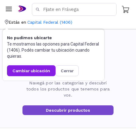
Estás en
Capital Federal
(
1406
)
No pudimos ubicarte
Te mostramos las opciones para
Capital Federal
(
1406
). Podés cambiar tu ubicación cuando
quieras.
cambiar ubicación
cerrar
La página no existe
Navegá por las categorías y descubrí
todos los productos que tenemos para
vos.
Descubrir productos