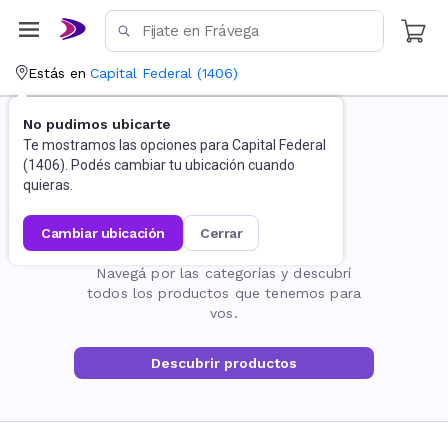
Estás en
Capital Federal
(
1406
)
No pudimos ubicarte
Te mostramos las opciones para
Capital Federal
(
1406
). Podés cambiar tu ubicación cuando
quieras.
cambiar ubicación
cerrar
La página no existe
Navegá por las categorías y descubrí
todos los productos que tenemos para
vos.
Descubrir productos