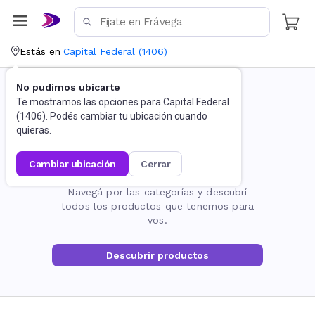
Estás en
Capital Federal
(
1406
)
No pudimos ubicarte
Te mostramos las opciones para
Capital Federal
(
1406
). Podés cambiar tu ubicación cuando
quieras.
cambiar ubicación
cerrar
La página no existe
Navegá por las categorías y descubrí
todos los productos que tenemos para
vos.
Descubrir productos