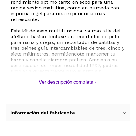
rendimiento optimo tanto en seco para una
rapida sesion matutina, como en humedo con
espuma o gel para una experiencia mas
refrescante.
Este kit de aseo multifuncional va mas alla del
afeitado basico. Incluye un recortador de pelo
para nariz y orejas, un recortador de patillas y
tres peines guia intercambiables de tres, cinco y
siete milimetros, permitiendote mantener tu
barba y cabello siempre prolijos. Gracias a su
certificacion de impermeabilidad IPX7, podras
limpiarla directamente bajo el grifo sin
complicaciones, asegurando una higiene optima
Ver descripción completa
en cada uso.
La afeitadora esta equipada con una bateria
recargable de alto rendimiento que se carga
mediante un puerto USB universal, brindando
hasta 120 minutos de autonomia con solo dos
Información del fabricante
horas de carga. Su pantalla LED integrada te
avisa de forma clara el estado de la bateria para
que nunca te quedes a mitad de camino. Con
un diseño ergonomico y moderno, es la