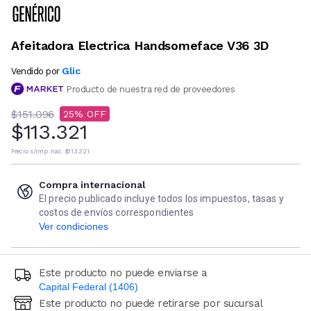
Afeitadora Electrica Handsomeface V36 3D
Glic
Vendido por
Producto de nuestra red de proveedores
$151.096
25
$113.321
Precio s/imp. nac.
$113.321
Compra internacional
El precio publicado incluye todos los impuestos, tasas y
costos de envíos correspondientes
Ver condiciones
Este producto no puede enviarse a
Capital Federal (1406)
Este producto no puede retirarse por sucursal
Ingresá código postal (sólo números)