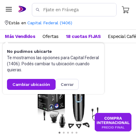
Estás en
Capital Federal
(
1406
)
Más Vendidos
Ofertas
18 cuotas FIJAS
Especial Caf
No pudimos ubicarte
Barbería
Afeitadoras
Te mostramos las opciones para
Capital Federal
(
1406
). Podés cambiar tu ubicación cuando
quieras.
cambiar ubicación
cerrar