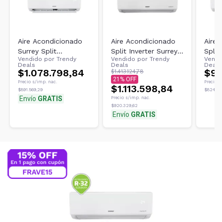
Aire Acondicionado
Aire Acondicionado
Aire
Surrey Split
Split Inverter Surrey
Split
Vendido por
Trendy
Vendido por
Trendy
Vendi
Frío/calor 3105
553NIQ12KN81F FC
553N
Deals
Deals
Deals
Frigorías
$1.078.798,84
3096 kcal/h Frio
2356k
$99
$1.413.124,78
21
553nfq12gn81f
Calor
Precio s/imp. nac.
Precio s
$1.113.598,84
Blanco
$891.569,29
$824.46
Envío
GRATIS
Precio s/imp. nac.
$920.329,62
Envío
GRATIS