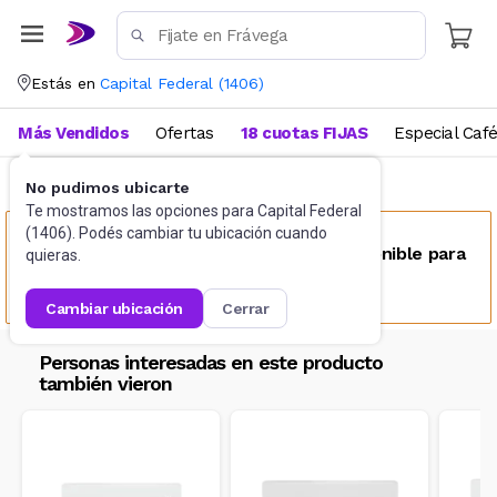
Estás en
Capital Federal
(
1406
)
Más Vendidos
Ofertas
18 cuotas FIJAS
Especial Caf
No pudimos ubicarte
Climatización
Aire Acondicionado
Te mostramos las opciones para
Capital Federal
(
1406
). Podés cambiar tu ubicación cuando
Este producto no se encuentra disponible para
quieras.
tu ubicación
cambiar ubicación
cerrar
Personas interesadas en este producto
también vieron