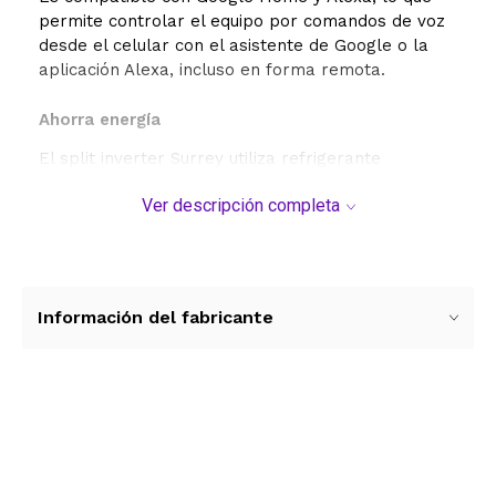
permite controlar el equipo por comandos de voz
desde el celular con el asistente de Google o la
aplicación Alexa, incluso en forma remota.
Ahorra energía
El split inverter Surrey utiliza refrigerante
ecológico R32 que no afecta a la capa de ozono y
Ver descripción completa
tiene un 70% menos de potencial de calentamiento
global que el R-410A. Además, el gas refrigerante
R32 es más eficiente, lo que se traduce en mayor
ahorro de energía.
Información del fabricante
Ver más contenido