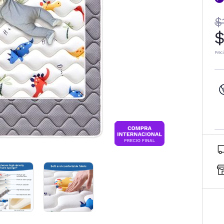
$
$
Prec