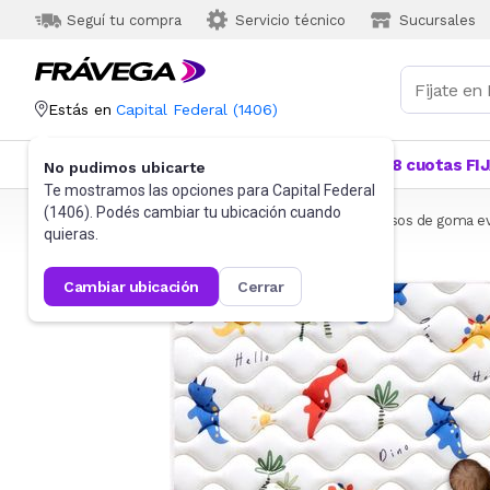
Seguí tu compra
Servicio técnico
Sucursales
Estás en
Capital Federal
(
1406
)
Categorías
Más Vendidos
Ofertas
18 cuotas FI
No pudimos ubicarte
Te mostramos las opciones para
Capital Federal
(
1406
). Podés cambiar tu ubicación cuando
Frávega
Bebés y Primera Infancia
Seguridad
Pisos de goma e
quieras.
cambiar ubicación
cerrar