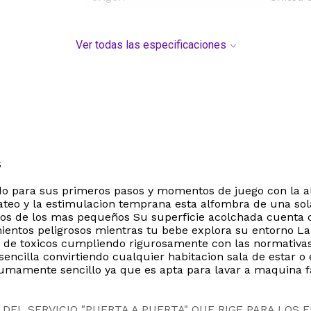
Ver todas las especificaciones
S
ido para sus primeros pasos y momentos de juego con la 
eo y la estimulacion temprana esta alfombra de una sol
nos de los mas pequeños Su superficie acolchada cuenta c
mientos peligrosos mientras tu bebe explora su entorno La
es de toxicos cumpliendo rigurosamente con las normativas
encilla convirtiendo cualquier habitacion sala de estar o
mamente sencillo ya que es apta para lavar a maquina fa
DEL SERVICIO "PUERTA A PUERTA" QUE RIGE PARA LOS 