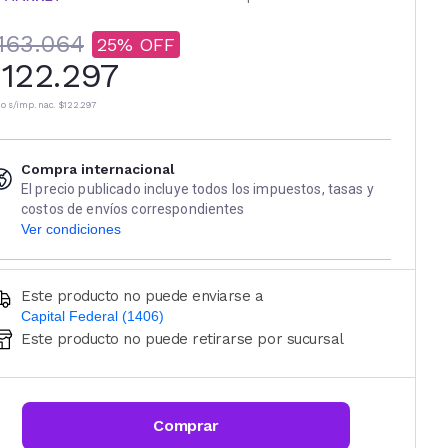
163.064
25
122.297
io s/imp. nac.
$122.297
Compra internacional
El precio publicado incluye todos los impuestos, tasas y
costos de envíos correspondientes
Ver condiciones
Este producto no puede enviarse a
Capital Federal (1406)
Este producto no puede retirarse por sucursal
Ingresá código postal (sólo números)
CALCULAR
Comprar