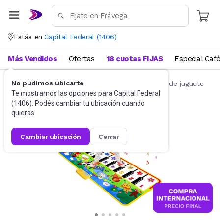
Estás en
Capital Federal
(
1406
)
Más Vendidos
Ofertas
18 cuotas FIJAS
Especial Caf
No pudimos ubicarte
Juguetes y Juegos
Instrumentos musicales de juguete
Te mostramos las opciones para
Capital Federal
(
1406
). Podés cambiar tu ubicación cuando
quieras.
cambiar ubicación
cerrar