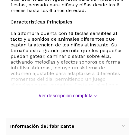
fiestas, pensado para niños y niñas desde los 6
meses hasta los 6 años de edad.
Caracteristicas Principales
La alfombra cuenta con 16 teclas sensibles al
tacto y 8 sonidos de animales diferentes que
captan la atencion de los niños al instante. Su
tamaño extra grande permite que los pequeños
puedan gatear, caminar o saltar sobre ella,
activando melodias y efectos sonoros de forma
intuitiva. Ademas, incluye un sistema de
volumen ajustable para adaptarse a diferentes
momentos del dia, permitiendo un juego
silencioso o una verdadera fiesta musical en el
living de casa.
Ver descripción completa
Beneficios del Juego Interactivo
Este juguete no solo entretiene, sino que
fomenta el desarrollo motriz y la coordinacion
ojo-mano. Al interactuar con los graficos
Información del fabricante
vibrantes y las escalas musicales, los niños