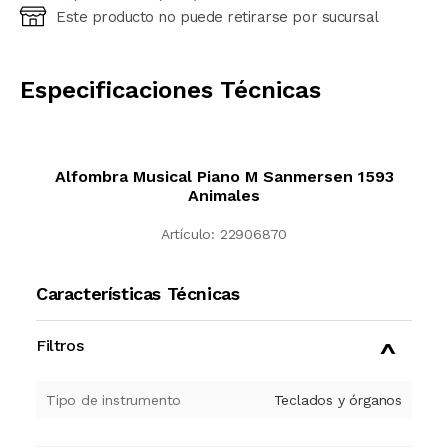
Este producto no puede retirarse por sucursal
Ingresá código postal (sólo números)
CALCULAR
Especificaciones Técnicas
Alfombra Musical Piano M Sanmersen 1593
Animales
Artículo:
22906870
Características Técnicas
Filtros
Tipo de instrumento
Teclados y órganos