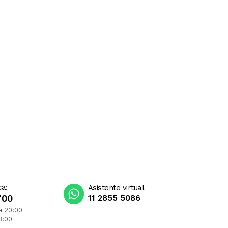
ca:
Asistente virtual
700
11 2855 5086
a 20:00
3:00