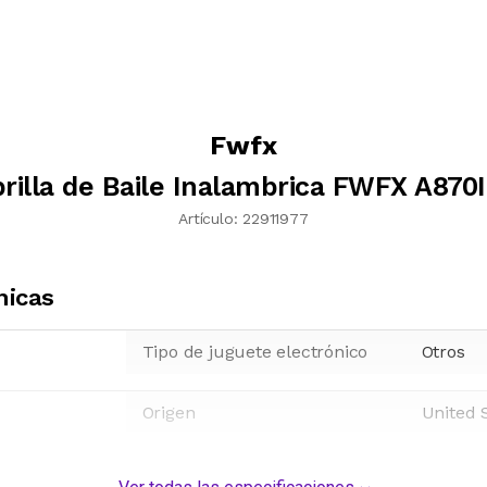
Fwfx
rilla de Baile Inalambrica FWFX A870I
Artículo:
22911977
nicas
Tipo de juguete electrónico
Otros
Origen
United 