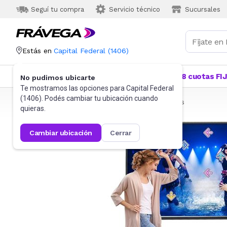
Seguí tu compra
Servicio técnico
Sucursales
Estás en
Capital Federal
(
1406
)
Categorías
Más Vendidos
Ofertas
18 cuotas FI
No pudimos ubicarte
Te mostramos las opciones para
Capital Federal
(
1406
). Podés cambiar tu ubicación cuando
Frávega
Juguetes y Juegos
Juguetes Electrónicos
quieras.
cambiar ubicación
cerrar