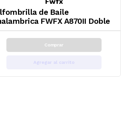
Fwfx
lfombrilla de Baile
nalambrica FWFX A870II Doble
Comprar
Agregar al carrito