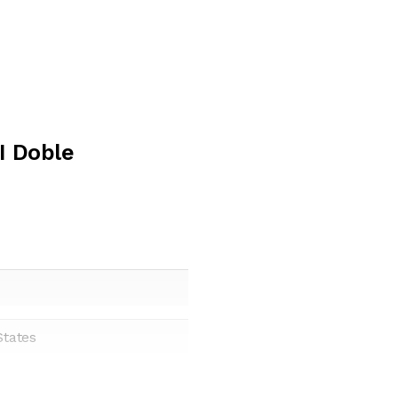
I Doble
States