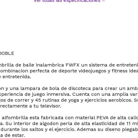
Ver todas las especificaciones
DOBLE
lfombrilla de baile inalambrica FWFX un sistema de entrete
combinacion perfecta de deporte videojuegos y fitness ide
 entretenida.
on y una lampara de bola de discoteca para crear un ambie
periencia de juego inmersiva. Cuenta con una amplia var
egos de correr y 45 rutinas de yoga y ejercicios aerobicos
rectamente a tu televisor.
 alfombrilla esta fabricada con material PEVA de alta ca
a. Su interior de algodon perla de alta elasticidad de 11 
durante los saltos y el ejercicio. Ademas su diseno plega
a de estar.