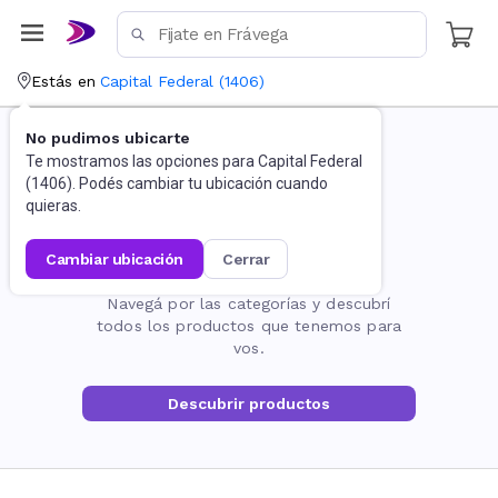
Estás en
Capital Federal
(
1406
)
No pudimos ubicarte
Te mostramos las opciones para
Capital Federal
(
1406
). Podés cambiar tu ubicación cuando
quieras.
cambiar ubicación
cerrar
La página no existe
Navegá por las categorías y descubrí
todos los productos que tenemos para
vos.
Descubrir productos