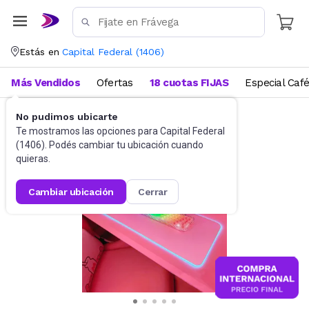
Estás en
Capital Federal
(
1406
)
Más Vendidos
Ofertas
18 cuotas FIJAS
Especial Caf
No pudimos ubicarte
Gaming PC
Mouses Pad
Te mostramos las opciones para
Capital Federal
(
1406
). Podés cambiar tu ubicación cuando
quieras.
cambiar ubicación
cerrar