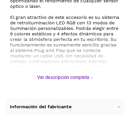
optimizando el rendimiento de cualquier sensor
óptico o láser.
El gran atractivo de este accesorio es su sistema
de retroiluminación LED RGB con 13 modos de
iluminación personalizables. Podrás elegir entre
9 colores estáticos y 4 efectos dinámicos para
crear la atmósfera perfecta en tu escritorio. Su
funcionamiento es sumamente sencillo gracias
al sistema Plug and Play que se conecta
mediante un cable USB, sin necesidad de
instalar controladores adicionales. Además,
cuenta con una práctica función de memoria
que recuerda tu último modo de luz
Ver descripción completa
seleccionado al encenderla.
La durabilidad y la estabilidad están
garantizadas. La base de goma antideslizante de
alta densidad se adhiere firmemente a
cualquier escritorio, evitando desplazamientos
Información del fabricante
molestos durante las sesiones de juego más
intensas. Asimismo, la superficie cuenta con un
revestimiento impermeable que protege el
accesorio contra derrames accidentales de