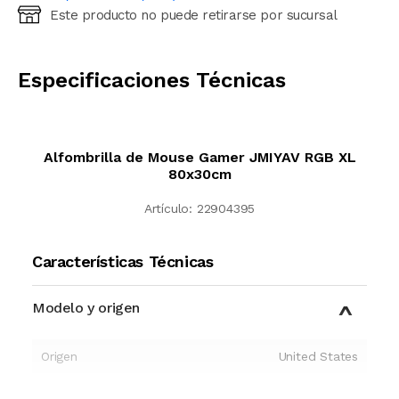
Este producto no puede retirarse por sucursal
Ingresá código postal (sólo números)
CALCULAR
Especificaciones Técnicas
Alfombrilla de Mouse Gamer JMIYAV RGB XL
80x30cm
Artículo:
22904395
Características Técnicas
Modelo y origen
Origen
United States