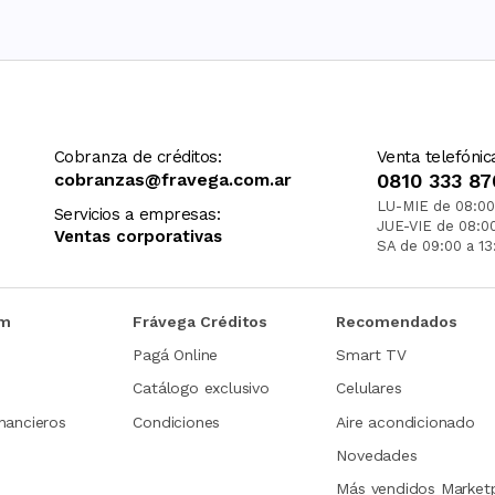
Cobranza de créditos:
Venta telefónic
cobranzas@fravega.com.ar
0810 333 87
LU-MIE de 08:00
Servicios a empresas:
JUE-VIE de 08:0
Ventas corporativas
SA de 09:00 a 13
om
Frávega Créditos
Recomendados
Pagá Online
Smart TV
Catálogo exclusivo
Celulares
nancieros
Condiciones
Aire acondicionado
Novedades
Más vendidos Market