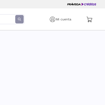
Mi cuenta
s