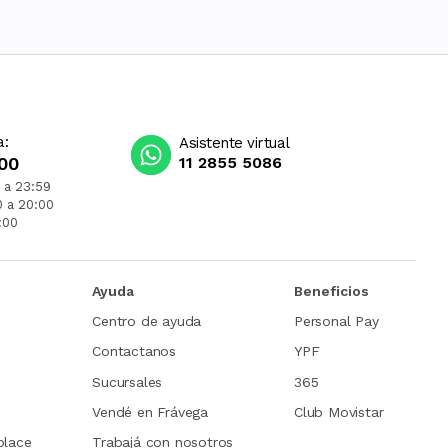
a:
Asistente virtual
00
11 2855 5086
 a 23:59
0 a 20:00
:00
Ayuda
Beneficios
Centro de ayuda
Personal Pay
Contactanos
YPF
Sucursales
365
Vendé en Frávega
Club Movistar
place
Trabajá con nosotros