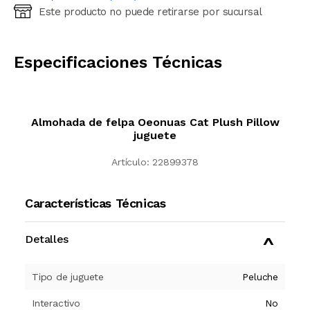
Este producto no puede retirarse por sucursal
Ingresá código postal (sólo números)
CALCULAR
Especificaciones Técnicas
Almohada de felpa Oeonuas Cat Plush Pillow
juguete
Artículo:
22899378
Características Técnicas
Detalles
Tipo de juguete
Peluche
Interactivo
No