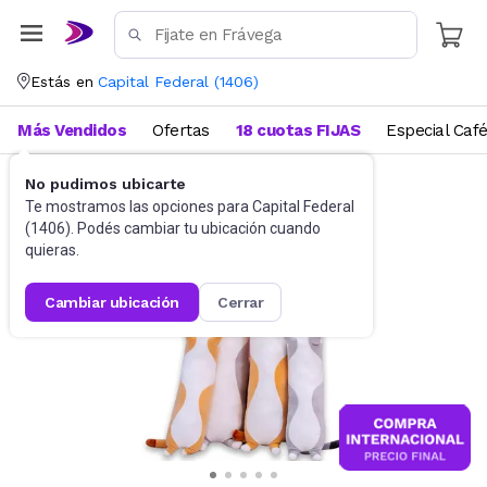
Estás en
Capital Federal
(
1406
)
Más Vendidos
Ofertas
18 cuotas FIJAS
Especial Caf
No pudimos ubicarte
Juguetes y Juegos
Peluches y Muñecos
Te mostramos las opciones para
Capital Federal
(
1406
). Podés cambiar tu ubicación cuando
quieras.
cambiar ubicación
cerrar