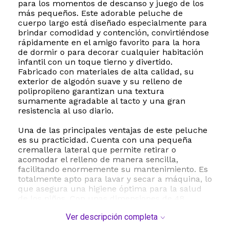
para los momentos de descanso y juego de los
más pequeños. Este adorable peluche de
cuerpo largo está diseñado especialmente para
brindar comodidad y contención, convirtiéndose
rápidamente en el amigo favorito para la hora
de dormir o para decorar cualquier habitación
infantil con un toque tierno y divertido.
Fabricado con materiales de alta calidad, su
exterior de algodón suave y su relleno de
polipropileno garantizan una textura
sumamente agradable al tacto y una gran
resistencia al uso diario.
Una de las principales ventajas de este peluche
es su practicidad. Cuenta con una pequeña
cremallera lateral que permite retirar o
acomodar el relleno de manera sencilla,
facilitando enormemente su mantenimiento. Es
totalmente apto para lavar y secar a máquina, lo
que asegura una higiene óptima para la salud
de los niños. Con unas dimensiones de 48
centímetros de largo por 12 centímetros de
Ver descripción completa
ancho, tiene el tamaño perfecto para que los
niños lo abracen con facilidad, sirviendo