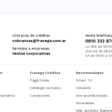
Cobranza de créditos:
Venta telefónic
cobranzas@fravega.com.ar
0810 333 87
LU-MIE de 08:00
Servicios a empresas:
JUE-VIE de 08:0
Ventas corporativas
SA de 09:00 a 13
om
Frávega Créditos
Recomendados
Pagá Online
Smart TV
Catálogo exclusivo
Celulares
nancieros
Condiciones
Aire acondicionado
Novedades
Más vendidos Market