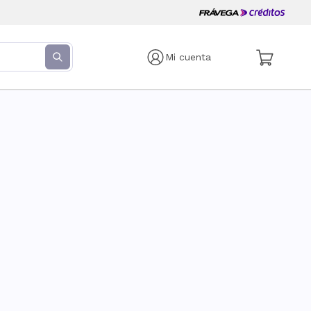
Mi cuenta
s