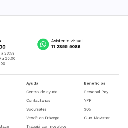
a:
Asistente virtual
00
11 2855 5086
 a 23:59
0 a 20:00
:00
Ayuda
Beneficios
Centro de ayuda
Personal Pay
Contactanos
YPF
Sucursales
365
Vendé en Frávega
Club Movistar
place
Trabajá con nosotros