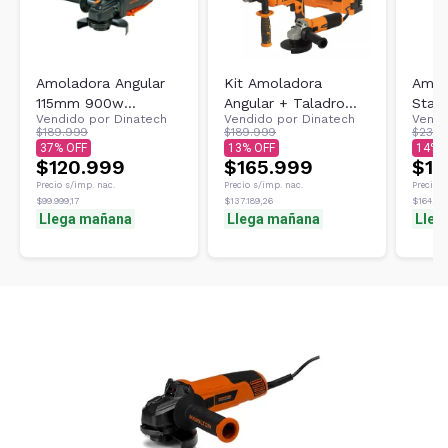
Amoladora Angular
Kit Amoladora
Amol
115mm 900w
Angular + Taladro
Stanl
Vendido por
Dinatech
Vendido por
Dinatech
Vendi
Lusqtoff Aml900-9
Percutor Katl-8 De
60hz
$189.999
$189.999
$230.
12.000rpm
Lusqtoff
115m
37
13
14
$120.999
$165.999
$19
Precio s/imp. nac.
Precio s/imp. nac.
Precio s
$99.999,17
$137.189,26
$164.461
Llega mañana
Llega mañana
Lleg