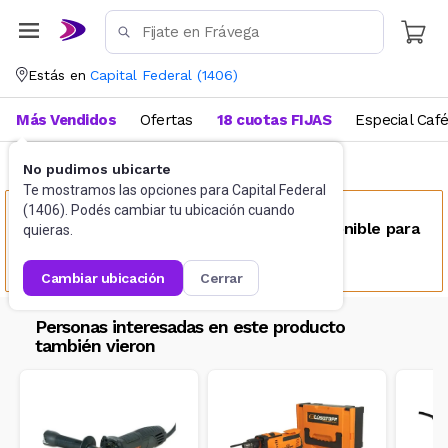
Estás en
Capital Federal
(
1406
)
Más Vendidos
Ofertas
18 cuotas FIJAS
Especial Caf
No pudimos ubicarte
De corte
Amoladoras
Te mostramos las opciones para
Capital Federal
(
1406
). Podés cambiar tu ubicación cuando
Este producto no se encuentra disponible para
quieras.
tu ubicación
cambiar ubicación
cerrar
Personas interesadas en este producto
también vieron