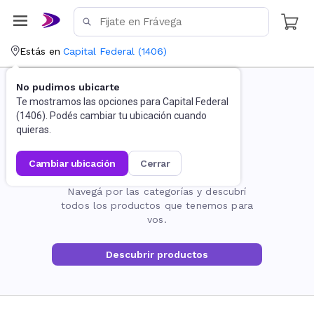
Estás en
Capital Federal
(
1406
)
No pudimos ubicarte
Te mostramos las opciones para
Capital Federal
(
1406
). Podés cambiar tu ubicación cuando
quieras.
cambiar ubicación
cerrar
La página no existe
Navegá por las categorías y descubrí
todos los productos que tenemos para
vos.
Descubrir productos