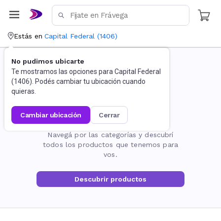
Estás en
Capital Federal
(
1406
)
No pudimos ubicarte
Te mostramos las opciones para
Capital Federal
(
1406
). Podés cambiar tu ubicación cuando
quieras.
cambiar ubicación
cerrar
La página no existe
Navegá por las categorías y descubrí
todos los productos que tenemos para
vos.
Descubrir productos