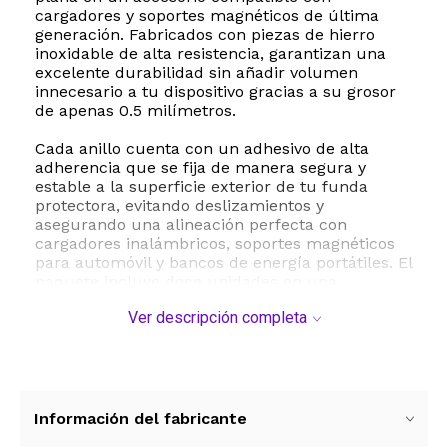
cargadores y soportes magnéticos de última
generación. Fabricados con piezas de hierro
inoxidable de alta resistencia, garantizan una
excelente durabilidad sin añadir volumen
innecesario a tu dispositivo gracias a su grosor
de apenas 0.5 milímetros.
Cada anillo cuenta con un adhesivo de alta
adherencia que se fija de manera segura y
estable a la superficie exterior de tu funda
protectora, evitando deslizamientos y
asegurando una alineación perfecta con
cargadores inalámbricos, soportes magnéticos
para automóvil y bancos de energía portátiles. El
paquete incluye doce unidades en una
combinación de colores negro y plata, ideales
Ver descripción completa
para adaptarse al estilo de tus accesorios
cotidianos. Recuerda retirar la película
protectora azul del modelo plateado antes de su
uso para un acabado impecable.
Este accesorio es ampliamente compatible con
Información del fabricante
una gran variedad de teléfonos inteligentes que