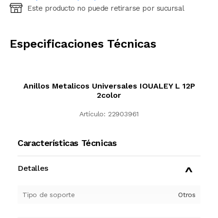
Este producto no puede retirarse por sucursal
Ingresá código postal (sólo números)
CALCULAR
Especificaciones Técnicas
Anillos Metalicos Universales IOUALEY L 12P
2color
Artículo:
22903961
Características Técnicas
Detalles
Tipo de soporte
Otros