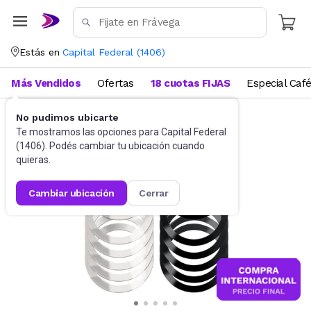
Estás en
Capital Federal
(
1406
)
Más Vendidos
Ofertas
18 cuotas FIJAS
Especial Caf
No pudimos ubicarte
Accesorios para Celulares
Soportes y otros
Te mostramos las opciones para
Capital Federal
(
1406
). Podés cambiar tu ubicación cuando
quieras.
cambiar ubicación
cerrar