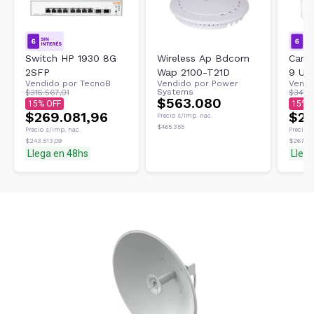
Switch HP 1930 8G
Wireless Ap Bdcom
Cart
2SFP
Wap 2100-T21D
9 Ul
Vendido por
TecnoB
Vendido por
Power
Vendi
Data 
Systems
$316.567,01
$347.4
$563.080
15
15
$269.081,96
$29
Precio s/imp. nac.
$465.355
Precio s/imp. nac.
Precio s
$243.513,09
$267.24
Llega en 48hs
Lleg