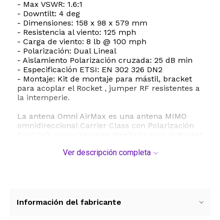
- Max VSWR: 1.6:1
- Downtilt: 4 deg
- Dimensiones: 158 x 98 x 579 mm
- Resistencia al viento: 125 mph
- Carga de viento: 8 lb @ 100 mph
- Polarización: Dual Lineal
- Aislamiento Polarización cruzada: 25 dB min
- Especificación ETSI: EN 302 326 DN2
- Montaje: Kit de montaje para mástil, bracket
para acoplar el Rocket , jumper RF resistentes a
la intemperie.
La antena Omni AirMax es una antena MIMO
omnidireccional Carrier Class con Polarización
Dual 2x2, especialmente diseñada para el Rocket
(Rocket no incluido). Solo necesita un Rocket y
Ver descripción completa
una antena Omni AirMaxpara crear una estación
base 360º de gran alcance.
A diferencia de los protocolos WiFi está
Información del fabricante