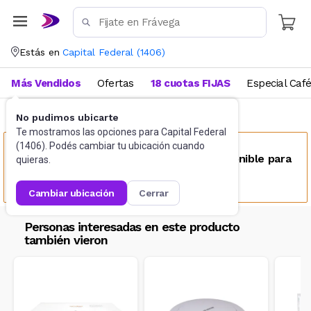
Estás en
Capital Federal
(
1406
)
Más Vendidos
Ofertas
18 cuotas FIJAS
Especial Caf
No pudimos ubicarte
Accesorios de Informática
Conectividad
Te mostramos las opciones para
Capital Federal
(
1406
). Podés cambiar tu ubicación cuando
Este producto no se encuentra disponible para
quieras.
tu ubicación
cambiar ubicación
cerrar
Personas interesadas en este producto
también vieron