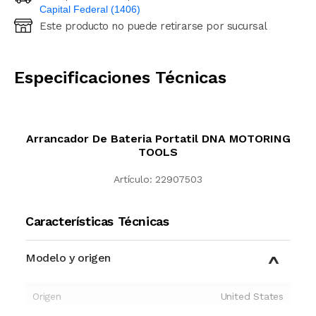
Capital Federal (1406)
Este producto no puede retirarse por sucursal
Ingresá código postal (sólo números)
CALCULAR
Especificaciones Técnicas
Arrancador De Bateria Portatil DNA MOTORING
TOOLS
Artículo:
22907503
Características Técnicas
Modelo y origen
Origen
United States