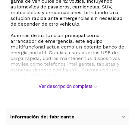
gama de vehiculos de 12 voltios, incluyendo
automoviles de pasajeros, camionetas, SUV,
motocicletas y embarcaciones, brindando una
solucion rapida ante emergencias sin necesidad
de depender de otro vehiculo.
Ademas de su funcion principal como
arrancador de emergencia, este equipo
multifuncional actua como un potente banco de
energia portatil. Gracias a sus puertos USB de
carga rapida, podras mantener tus dispositivos
moviles como telefonos inteligentes, tabletas y
camaras siempre con bateria. Cuenta con una
pantalla LCD digital de alta precision que
muestra el porcentaje exacto de carga
Ver descripción completa
disponible de 0 a 100 por ciento, asegurando
que siempre conozcas el estado del dispositivo
antes de salir de viaje.
Para mayor seguridad en situaciones nocturnas
o de baja visibilidad, incorpora una linterna LED
Información del fabricante
de emergencia con tres modos de uso: luz fija
fuerte, flash estroboscopico y señal de auxilio
SOS. Su diseño compacto y robusto esta