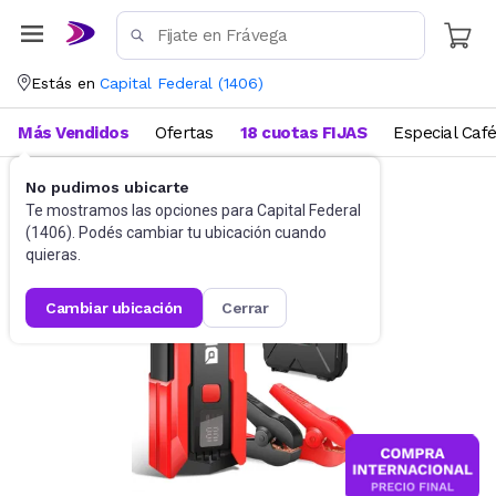
Estás en
Capital Federal
(
1406
)
Más Vendidos
Ofertas
18 cuotas FIJAS
Especial Caf
No pudimos ubicarte
Accesorios para autos y motos
Te mostramos las opciones para
Herramientas del automotor
Capital Federal
(
1406
). Podés cambiar tu ubicación cuando
quieras.
cambiar ubicación
cerrar