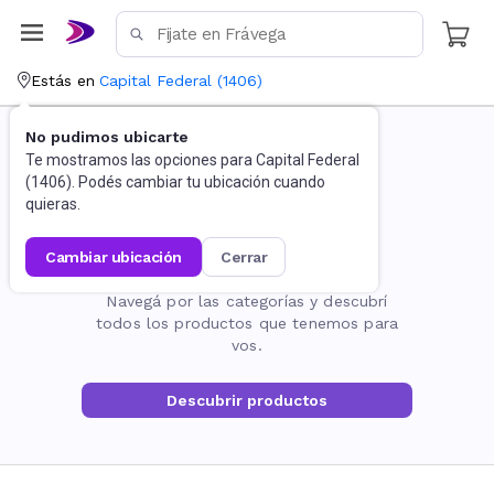
Estás en
Capital Federal
(
1406
)
No pudimos ubicarte
Te mostramos las opciones para
Capital Federal
(
1406
). Podés cambiar tu ubicación cuando
quieras.
cambiar ubicación
cerrar
La página no existe
Navegá por las categorías y descubrí
todos los productos que tenemos para
vos.
Descubrir productos