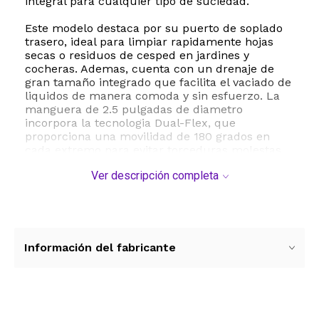
integral para cualquier tipo de suciedad.
Este modelo destaca por su puerto de soplado
trasero, ideal para limpiar rapidamente hojas
secas o residuos de cesped en jardines y
cocheras. Ademas, cuenta con un drenaje de
gran tamaño integrado que facilita el vaciado de
liquidos de manera comoda y sin esfuerzo. La
manguera de 2.5 pulgadas de diametro
incorpora la tecnologia Dual-Flex, que
proporciona una movilidad de 180 grados en
cada extremo para evitar torceduras molestas
durante el uso, garantizando un flujo de aire
Ver descripción completa
continuo y eficiente.
El equipo incluye una amplia gama de
accesorios para optimizar cada tarea: dos varas
de extension, boquilla utilitaria, boquilla para
automovil, boquilla para liquidos, silenciador
Información del fabricante
difusor, filtro de cartucho Qwik Lock y una bolsa
para recoleccion de polvo. Su diseño robusto
con cuatro ruedas giratorias asegura un
transporte comodo y estable en cualquier
superficie. Con un peso de 26 libras y