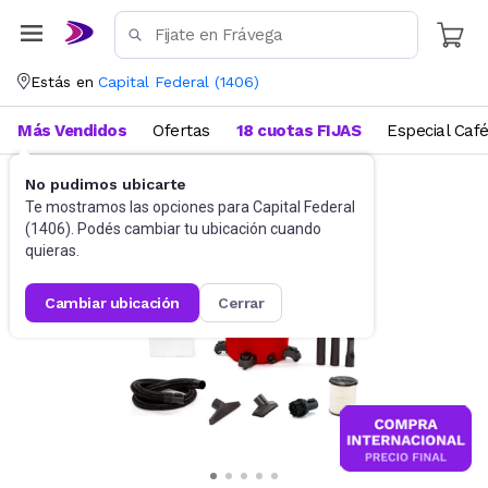
Estás en
Capital Federal
(
1406
)
Más Vendidos
Ofertas
18 cuotas FIJAS
Especial Caf
No pudimos ubicarte
Hogar
Aspiradoras
Te mostramos las opciones para
Capital Federal
(
1406
). Podés cambiar tu ubicación cuando
quieras.
cambiar ubicación
cerrar